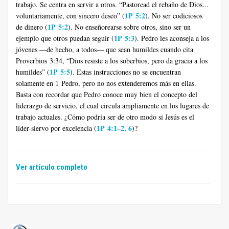
trabajo. Se centra en servir a otros. “Pastoread el rebaño de Dios...
1P 5:2
voluntariamente, con sincero deseo” (
). No ser codiciosos
1P 5:2
de dinero (
). No enseñorearse sobre otros, sino ser un
1P 5:3
ejemplo que otros puedan seguir (
). Pedro les aconseja a los
jóvenes —de hecho, a todos— que sean humildes cuando cita
Proverbios 3:34, “Dios resiste a los soberbios, pero da gracia a los
1P 5:5
humildes” (
). Estas instrucciones no se encuentran
solamente en 1 Pedro, pero no nos extenderemos más en ellas.
Basta con recordar que Pedro conoce muy bien el concepto del
liderazgo de servicio, el cual circula ampliamente en los lugares de
trabajo actuales. ¿Cómo podría ser de otro modo si Jesús es el
1P 4:1–2
6
líder-siervo por excelencia (
,
)?
Ver artículo completo