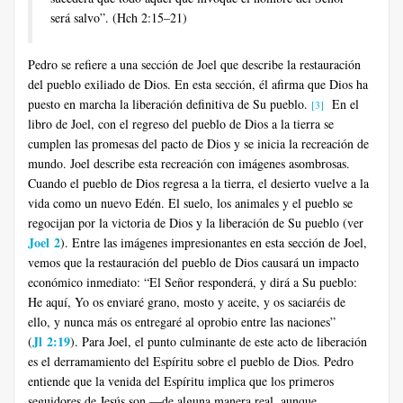
será salvo”. (Hch 2:15–21)
Pedro se refiere a una sección de Joel que describe la restauración
del pueblo exiliado de Dios. En esta sección, él afirma que Dios ha
puesto en marcha la liberación definitiva de Su pueblo.
En el
[3]
libro de Joel, con el regreso del pueblo de Dios a la tierra se
cumplen las promesas del pacto de Dios y se inicia la recreación de
mundo. Joel describe esta recreación con imágenes asombrosas.
Cuando el pueblo de Dios regresa a la tierra, el desierto vuelve a la
vida como un nuevo Edén. El suelo, los animales y el pueblo se
regocijan por la victoria de Dios y la liberación de Su pueblo (ver
Joel 2
). Entre las imágenes impresionantes en esta sección de Joel,
vemos que la restauración del pueblo de Dios causará un impacto
económico inmediato: “El Señor responderá, y dirá a Su pueblo:
He aquí, Yo os enviaré grano, mosto y aceite, y os saciaréis de
ello, y nunca más os entregaré al oprobio entre las naciones”
Jl 2:19
(
). Para Joel, el punto culminante de este acto de liberación
es el derramamiento del Espíritu sobre el pueblo de Dios. Pedro
entiende que la venida del Espíritu implica que los primeros
seguidores de Jesús son —de alguna manera real, aunque