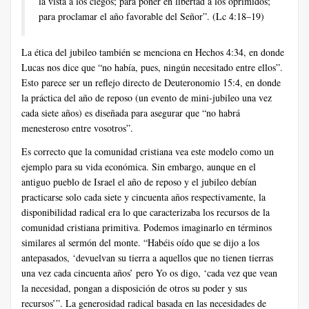
la vista a los ciegos; para poner en libertad a los oprimidos;
para proclamar el año favorable del Señor”. (Lc 4:18–19)
La ética del jubileo también se menciona en Hechos 4:34, en donde
Lucas nos dice que “no había, pues, ningún necesitado entre ellos”.
Esto parece ser un reflejo directo de Deuteronomio 15:4, en donde
la práctica del año de reposo (un evento de mini-jubileo una vez
cada siete años) es diseñada para asegurar que “no habrá
menesteroso entre vosotros”.
Es correcto que la comunidad cristiana vea este modelo como un
ejemplo para su vida económica. Sin embargo, aunque en el
antiguo pueblo de Israel el año de reposo y el jubileo debían
practicarse solo cada siete y cincuenta años respectivamente, la
disponibilidad radical era lo que caracterizaba los recursos de la
comunidad cristiana primitiva. Podemos imaginarlo en términos
similares al sermón del monte. “Habéis oído que se dijo a los
antepasados, ‘devuelvan su tierra a aquellos que no tienen tierras
una vez cada cincuenta años’ pero Yo os digo, ‘cada vez que vean
la necesidad, pongan a disposición de otros su poder y sus
recursos’”. La generosidad radical basada en las necesidades de