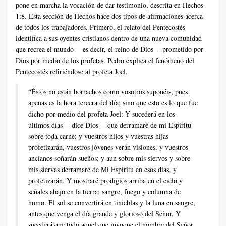
pone en marcha la vocación de dar testimonio, descrita en Hechos
1:8. Esta sección de Hechos hace dos tipos de afirmaciones acerca
de todos los trabajadores. Primero, el relato del Pentecostés
identifica a sus oyentes cristianos dentro de una nueva comunidad
que recrea el mundo —es decir, el reino de Dios— prometido por
Dios por medio de los profetas. Pedro explica el fenómeno del
Pentecostés refiriéndose al profeta Joel.
“Éstos no están borrachos como vosotros suponéis, pues
apenas es la hora tercera del día; sino que esto es lo que fue
dicho por medio del profeta Joel: Y sucederá en los
últimos días —dice Dios— que derramaré de mi Espíritu
sobre toda carne; y vuestros hijos y vuestras hijas
profetizarán, vuestros jóvenes verán visiones, y vuestros
ancianos soñarán sueños; y aun sobre mis siervos y sobre
mis siervas derramaré de Mi Espíritu en esos días, y
profetizarán. Y mostraré prodigios arriba en el cielo y
señales abajo en la tierra: sangre, fuego y columna de
humo. El sol se convertirá en tinieblas y la luna en sangre,
antes que venga el día grande y glorioso del Señor. Y
sucederá que todo aquel que invoque el nombre del Señor