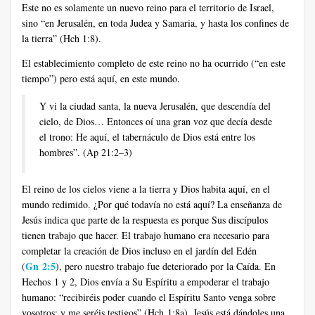
Este no es solamente un nuevo reino para el territorio de Israel,
sino “en Jerusalén, en toda Judea y Samaria, y hasta los confines de
la tierra” (Hch 1:8).
El establecimiento completo de este reino no ha ocurrido (“en este
tiempo”) pero está aquí, en este mundo.
Y vi la ciudad santa, la nueva Jerusalén, que descendía del
cielo, de Dios… Entonces oí una gran voz que decía desde
el trono: He aquí, el tabernáculo de Dios está entre los
hombres”. (Ap 21:2–3)
El reino de los cielos viene a la tierra y Dios habita aquí, en el
mundo redimido. ¿Por qué todavía no está aquí? La enseñanza de
Jesús indica que parte de la respuesta es porque Sus discípulos
tienen trabajo que hacer. El trabajo humano era necesario para
completar la creación de Dios incluso en el jardín del Edén
Gn 2:5
(
), pero nuestro trabajo fue deteriorado por la Caída. En
Hechos 1 y 2, Dios envía a Su Espíritu a empoderar el trabajo
humano: “recibiréis poder cuando el Espíritu Santo venga sobre
vosotros; y me seréis testigos” (Hch 1:8a). Jesús está dándoles una