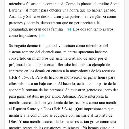
miembros falsos de la comunidad. Como lo plantea el erudito Scott
Bartchy, “al mentir para obtener una honra que no habían ganado,
Ananías y Safira se deshonraron y se pusieron en vergüenza como
patrones y además, demostraron que no pertenecían a la
comunidad, no eran de la familia”.
Los dos son tanto avaros
[9]
como impostores.
[10]
Su engaño demuestra que todavía actúan como miembros del
sistema romano del clientelismo, mientras aparentan haberse
convertido en miembros del sistema cristiano de amor por el
prójimo. Intentan parecerse a Bernabé imitando su ejemplo de
centrarse en los demás en cuanto a la mayordomía de los recursos
(Hch 4:36–37). Pero de hecho su motivación es ganar honra para
ellos mismos a un bajo costo. Al hacerlo, actúan como parte de la
economía romana de los patrones. Se muestran generosos, pero dan
para ganar estatus, no por amor. Además, Pedro interpreta la
mentira acerca de la mayordomía de los recursos como una mentira
al Espíritu Santo y a Dios (Hch 5:3–4). ¡Qué impresionante que
mentirle a la comunidad se equipare con mentirle al Espíritu de
Dios! Y una mentira acerca de los recursos es tan grave como una
mentira acerca de las cuestiones “religiosas”. Ya hemos visto que