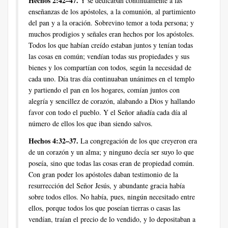
Hechos 2:42–47.
Y se dedicaban continuamente a las
enseñanzas de los apóstoles, a la comunión, al partimiento
del pan y a la oración. Sobrevino temor a toda persona; y
muchos prodigios y señales eran hechos por los apóstoles.
Todos los que habían creído estaban juntos y tenían todas
las cosas en común; vendían todas sus propiedades y sus
bienes y los compartían con todos, según la necesidad de
cada uno. Día tras día continuaban unánimes en el templo
y partiendo el pan en los hogares, comían juntos con
alegría y sencillez de corazón, alabando a Dios y hallando
favor con todo el pueblo. Y el Señor añadía cada día al
número de ellos los que iban siendo salvos.
Hechos 4:32–37.
La congregación de los que creyeron era
de un corazón y un alma; y ninguno decía ser suyo lo que
poseía, sino que todas las cosas eran de propiedad común.
Con gran poder los apóstoles daban testimonio de la
resurrección del Señor Jesús, y abundante gracia había
sobre todos ellos. No había, pues, ningún necesitado entre
ellos, porque todos los que poseían tierras o casas las
vendían, traían el precio de lo vendido, y lo depositaban a