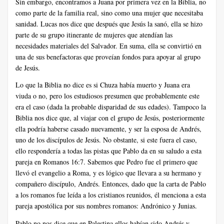
Sin embargo, encontramos a Juana por primera vez en la Biblia, no
como parte de la familia real, sino como una mujer que necesitaba
sanidad. Lucas nos dice que después que Jesús la sanó, ella se hizo
parte de su grupo itinerante de mujeres que atendían las
necesidades materiales del Salvador. En suma, ella se convirtió en
una de sus benefactoras que proveían fondos para apoyar al grupo
de Jesús.
Lo que la Biblia no dice es si Chuza había muerto y Juana era
viuda o no, pero los estudiosos presumen que probablemente este
era el caso (dada la probable disparidad de sus edades). Tampoco la
Biblia nos dice que, al viajar con el grupo de Jesús, posteriormente
ella podría haberse casado nuevamente, y ser la esposa de Andrés,
uno de los discípulos de Jesús. No obstante, si este fuera el caso,
ello respondería a todas las pistas que Pablo da en su saludo a esta
pareja en Romanos 16:7. Sabemos que Pedro fue el primero que
llevó el evangelio a Roma, y es lógico que llevara a su hermano y
compañero discípulo, Andrés. Entonces, dado que la carta de Pablo
a los romanos fue leída a los cristianos reunidos, él menciona a esta
pareja apostólica por sus nombres romanos: Andrónico y Junias.
Pablo no nos dice que en Palestina ellos habían sido Andrés y