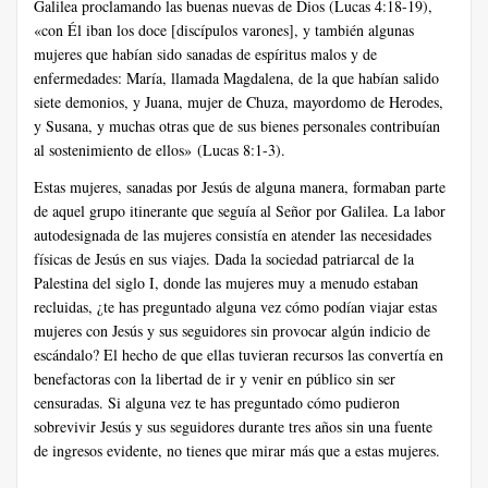
Galilea proclamando las buenas nuevas de Dios (Lucas 4:18-19),
«con Él iban los doce [discípulos varones], y también algunas
mujeres que habían sido sanadas de espíritus malos y de
enfermedades: María, llamada Magdalena, de la que habían salido
siete demonios, y Juana, mujer de Chuza, mayordomo de Herodes,
y Susana, y muchas otras que de sus bienes personales contribuían
al sostenimiento de ellos» (Lucas 8:1-3).
Estas mujeres, sanadas por Jesús de alguna manera, formaban parte
de aquel grupo itinerante que seguía al Señor por Galilea. La labor
autodesignada de las mujeres consistía en atender las necesidades
físicas de Jesús en sus viajes. Dada la sociedad patriarcal de la
Palestina del siglo I, donde las mujeres muy a menudo estaban
recluidas, ¿te has preguntado alguna vez cómo podían viajar estas
mujeres con Jesús y sus seguidores sin provocar algún indicio de
escándalo? El hecho de que ellas tuvieran recursos las convertía en
benefactoras con la libertad de ir y venir en público sin ser
censuradas. Si alguna vez te has preguntado cómo pudieron
sobrevivir Jesús y sus seguidores durante tres años sin una fuente
de ingresos evidente, no tienes que mirar más que a estas mujeres.