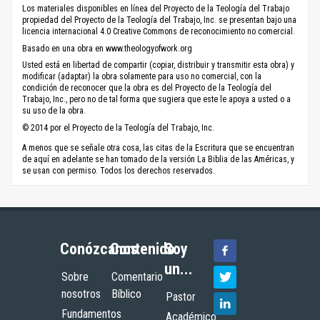
Los materiales disponibles en línea del Proyecto de la Teología del Trabajo
propiedad del Proyecto de la Teología del Trabajo, Inc. se presentan bajo una
licencia internacional 4.0 Creative Commons de reconocimiento no comercial.
Basado en una obra en www.theologyofwork.org
Usted está en libertad de compartir (copiar, distribuir y transmitir esta obra) y
modificar (adaptar) la obra solamente para uso no comercial, con la
condición de reconocer que la obra es del Proyecto de la Teología del
Trabajo, Inc., pero no de tal forma que sugiera que este le apoya a usted o a
su uso de la obra.
© 2014 por el Proyecto de la Teología del Trabajo, Inc.
A menos que se señale otra cosa, las citas de la Escritura que se encuentran
de aquí en adelante se han tomado de la versión La Biblia de las Américas, y
se usan con permiso. Todos los derechos reservados.
Conózcanos
Contenido
Soy
un...
Sobre
Comentario
nosotros
Bíblico
Pastor
Fundamentos
Académico