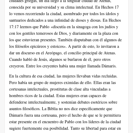
ciudades griegas, un día llegó a la singular ciudad de Atenas,
conocida por su universidad y su clima intelectual. En Hechos 17
lo vemos recorriendo la ciudad, asombrado por todos los ídolos y
santuarios dedicados a una infinidad de dioses y diosas. En Hechos
17:17 leemos que Pablo «discutía en la sinagoga con los judíos y
con los gentiles temerosos de Dios, y diariamente en la plaza con
los que estuvieran presentes. También disputaban con él algunos de
los filósofos epicúreos y estoicos». A partir de esto, lo invitaron a
dar un discurso en el Areópago, el concilio principal de Atenas.
Cuando habló de Jesús, algunos se burlaron de él, pero otros
creyeron. Entre los creyentes había una mujer llamada Dámaris.
En la cultura de esa ciudad, las mujeres llevaban vidas recluidas.
Pero había un grupo de mujeres eximidas de ello. Ellas eran las
cortesanas intelectuales, prostitutas de clase alta vinculadas a
hombres ricos de la ciudad. Estas mujeres eran capaces de
defenderse intelectualmente, y sostenían debates esotéricos sobre
asuntos filosóficos. La Biblia no nos dice específicamente que
Dámaris fuera una cortesana, pero el hecho de que se le permitiera
estar presente en el encuentro de Pablo con los líderes de la ciudad
sugiere fuertemente esa posibilidad. Tanto su libertad para estar en