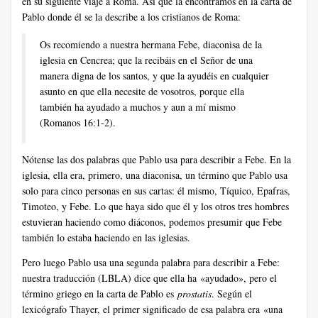
en su siguiente viaje a Roma. Así que la encontramos en la carta de
Pablo donde él se la describe a los cristianos de Roma:
Os recomiendo a nuestra hermana Febe, diaconisa de la
iglesia en Cencrea; que la recibáis en el Señor de una
manera digna de los santos, y que la ayudéis en cualquier
asunto en que ella necesite de vosotros, porque ella
también ha ayudado a muchos y aun a mí mismo
(Romanos 16:1-2).
Nótense las dos palabras que Pablo usa para describir a Febe. En la
iglesia, ella era, primero, una diaconisa, un término que Pablo usa
solo para cinco personas en sus cartas: él mismo, Tíquico, Epafras,
Timoteo, y Febe. Lo que haya sido que él y los otros tres hombres
estuvieran haciendo como diáconos, podemos presumir que Febe
también lo estaba haciendo en las iglesias.
Pero luego Pablo usa una segunda palabra para describir a Febe:
nuestra traducción (LBLA) dice que ella ha «ayudado», pero el
término griego en la carta de Pablo es
prostatis
. Según el
lexicógrafo Thayer, el primer significado de esa palabra era «una