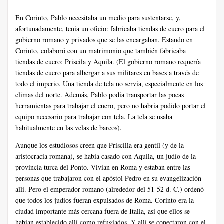
En Corinto, Pablo necesitaba un medio para sustentarse, y,
afortunadamente, tenía un oficio: fabricaba tiendas de cuero para el
gobierno romano y privados que se las encargaban. Estando en
Corinto, colaboró con un matrimonio que también fabricaba
tiendas de cuero: Priscila y Aquila. (El gobierno romano requería
tiendas de cuero para albergar a sus militares en bases a través de
todo el imperio. Una tienda de tela no servía, especialmente en los
climas del norte. Además, Pablo podía transportar las pocas
herramientas para trabajar el cuero, pero no habría podido portar el
equipo necesario para trabajar con tela. La tela se usaba
habitualmente en las velas de barcos).
Aunque los estudiosos creen que Priscilla era gentil (y de la
aristocracia romana), se había casado con Aquila, un judío de la
provincia turca del Ponto. Vivían en Roma y estaban entre las
personas que trabajaron con el apóstol Pedro en su evangelización
allí. Pero el emperador romano (alrededor del 51-52 d. C.) ordenó
que todos los judíos fueran expulsados de Roma. Corinto era la
ciudad importante más cercana fuera de Italia, así que ellos se
habían establecido allí como refugiados. Y allí se conectaron con el