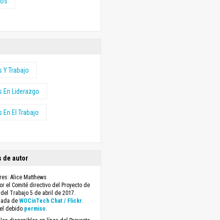
os
s Y Trabajo
s En Liderazgo
 En El Trabajo
 de autor
res: Alice Matthews
r el Comité directivo del Proyecto de
 del Trabajo 5 de abril de 2017.
mada de
WOCinTech Chat / Flickr
.
el debido
permiso
.