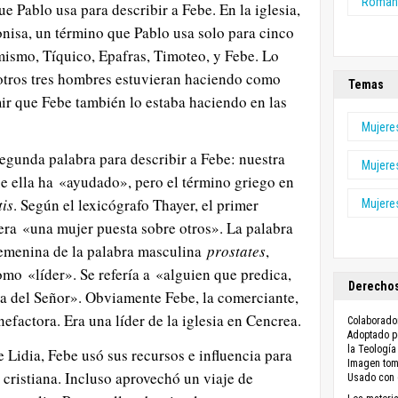
Roman
e Pablo usa para describir a Febe. En la iglesia,
conisa, un término que Pablo usa solo para cinco
 mismo, Tíquico, Epafras, Timoteo, y Febe. Lo
 otros tres hombres estuvieran haciendo como
Temas
r que Febe también lo estaba haciendo en las
Mujere
egunda palabra para describir a Febe: nuestra
Mujere
e ella ha «ayudado», pero el término griego en
tis
. Según el lexicógrafo Thayer, el primer
Mujeres
 era «una mujer puesta sobre otros». La palabra
femenina de la palabra masculina
prostates
,
mo «líder». Se refería a «alguien que predica,
Derechos
a del Señor». Obviamente Febe, la comerciante,
factora. Era una líder de la iglesia en Cencrea.
Colaborado
Adoptado po
la Teología
 Lidia, Febe usó sus recursos e influencia para
Imagen to
a cristiana. Incluso aprovechó un viaje de
Usado con 