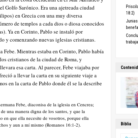
 el Golfo Sarónico. Era una ajetreada ciudad
Priscil
18:2)
lipos) en Grecia con una muy diversa
Junias 
número de templos a cada dios o diosa conocidos
benefa
s). Ya en Corinto, Pablo se instaló por
Conclu
do y comenzando nuevas iglesias cristianas.
trabaj
a Febe. Mientras estaba en Corinto, Pablo había
 los cristianos de la ciudad de Roma, y
llevara esa carta. Al parecer, Febe viajaba por
Contenid
reció a llevar la carta en su siguiente viaje a
os en la carta de Pablo donde él se la describe
ermana Febe, diaconisa de la iglesia en Cencrea;
r de una manera digna de los santos, y que la
o en que ella necesite de vosotros, porque ella
Biblia
chos y aun a mí mismo (Romanos 16:1-2).