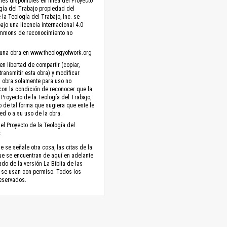
les disponibles en línea del Proyecto
gía del Trabajo propiedad del
 la Teología del Trabajo, Inc. se
ajo una licencia internacional 4.0
ommons de reconocimiento no
una obra en www.theologyofwork.org
en libertad de compartir (copiar,
 transmitir esta obra) y modificar
a obra solamente para uso no
con la condición de reconocer que la
 Proyecto de la Teología del Trabajo,
no de tal forma que sugiera que este le
ed o a su uso de la obra.
el Proyecto de la Teología del
.
 se señale otra cosa, las citas de la
ue se encuentran de aquí en adelante
do de la versión La Biblia de las
 se usan con permiso. Todos los
eservados.