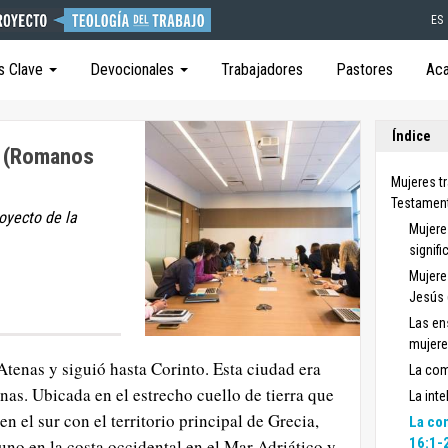
ES
s Clave
Devocionales
Trabajadores
Pastores
Ac
Índice
e (Romanos
Mujeres t
Testamen
royecto de la
Mujere
signifi
Mujere
Jesús 
Las en
mujere
Atenas y siguió hasta Corinto. Esta ciudad era
La com
nas. Ubicada en el estrecho cuello de tierra que
La int
 el sur con el territorio principal de Grecia,
La co
16:1-
uno en la costa occidental en el Mar Adriático y