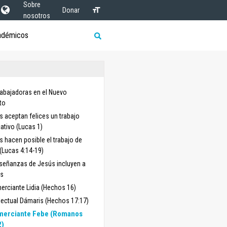
Sobre
Donar
nosotros
adémicos
rabajadoras en el Nuevo
to
s aceptan felices un trabajo
cativo (Lucas 1)
s hacen posible el trabajo de
(Lucas 4:14-19)
señanzas de Jesús incluyen a
s
erciante Lidia (Hechos 16)
electual Dámaris (Hechos 17:17)
merciante Febe (Romanos
2)