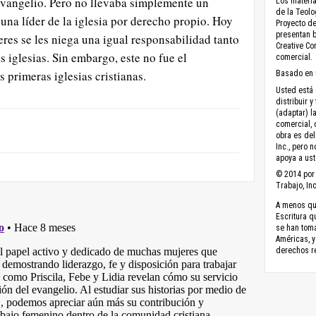
evangelio. Pero no llevaba simplemente un
Los materia
de la Teolo
na líder de la iglesia por derecho propio. Hoy
Proyecto de
presentan b
eres se les niega una igual responsabilidad tanto
Creative C
 iglesias. Sin embargo, este no fue el
comercial.
 primeras iglesias cristianas.
Basado en 
Usted está 
distribuir y
(adaptar) l
comercial, 
obra es del
Inc., pero 
apoya a ust
© 2014 por 
Trabajo, Inc
A menos que
Escritura q
se han toma
Américas, y
derechos r