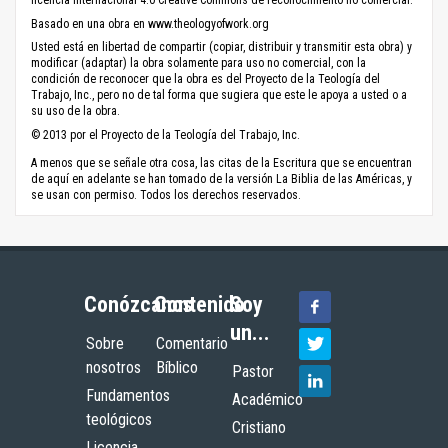
licencia internacional 4.0 Creative Commons de reconocimiento no comercial.
Basado en una obra en www.theologyofwork.org
Usted está en libertad de compartir (copiar, distribuir y transmitir esta obra) y
modificar (adaptar) la obra solamente para uso no comercial, con la
condición de reconocer que la obra es del Proyecto de la Teología del
Trabajo, Inc., pero no de tal forma que sugiera que este le apoya a usted o a
su uso de la obra.
© 2013 por el Proyecto de la Teología del Trabajo, Inc.
A menos que se señale otra cosa, las citas de la Escritura que se encuentran
de aquí en adelante se han tomado de la versión La Biblia de las Américas, y
se usan con permiso. Todos los derechos reservados.
Conózcanos
Contenido
Soy
un...
Sobre
Comentario
nosotros
Bíblico
Pastor
Fundamentos
Académico
teológicos
Cristiano
Licencia