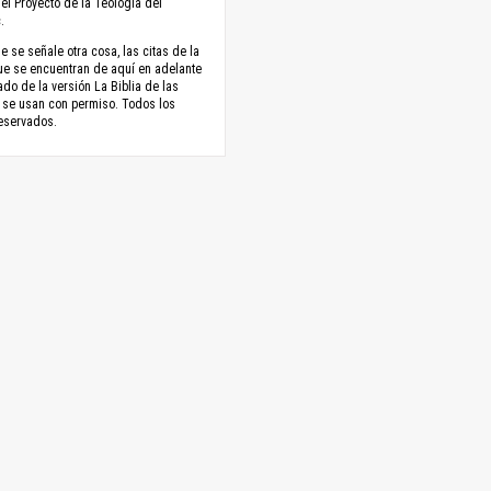
el Proyecto de la Teología del
.
 se señale otra cosa, las citas de la
ue se encuentran de aquí en adelante
do de la versión La Biblia de las
 se usan con permiso. Todos los
eservados.