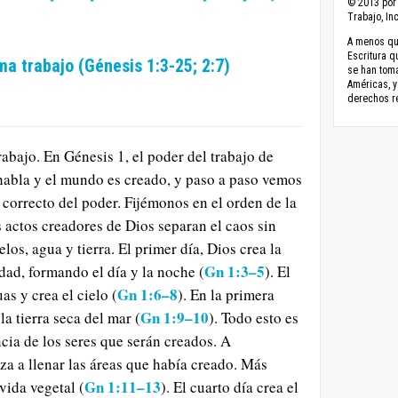
© 2013 por 
Trabajo, Inc
A menos que
Escritura q
ma trabajo (Génesis 1:3-25; 2:7)
se han toma
Américas, y
derechos r
abajo. En Génesis 1, el poder del trabajo de
 habla y el mundo es creado, y paso a paso vemos
 correcto del poder. Fijémonos en el orden de la
s actos creadores de Dios separan el caos sin
los, agua y tierra. El primer día, Dios crea la
Gn 1:3–5
idad, formando el día y la noche (
). El
Gn 1:6–8
as y crea el cielo (
). En la primera
Gn 1:9–10
 la tierra seca del mar (
). Todo esto es
cia de los seres que serán creados. A
a a llenar las áreas que había creado. Más
Gn 1:11–13
 vida vegetal (
). El cuarto día crea el