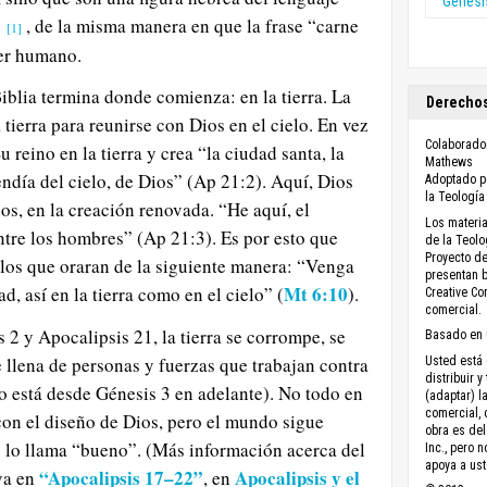
Génesi
”
, de la misma manera en que la frase “carne
[1]
ser humano.
Biblia termina donde comienza: en la tierra. La
Derechos
ierra para reunirse con Dios en el cielo. En vez
Colaborado
 reino en la tierra y crea “la ciudad santa, la
Mathews
ndía del cielo, de Dios” (Ap 21:2). Aquí, Dios
Adoptado po
la Teología
os, en la creación renovada. “He aquí, el
Los materia
ntre los hombres” (Ap 21:3). Es por esto que
de la Teolo
Proyecto de
pulos que oraran de la siguiente manera: “Venga
presentan b
Mt 6:10
d, así en la tierra como en el cielo” (
).
Creative C
comercial.
 2 y Apocalipsis 21, la tierra se corrompe, se
Basado en 
e llena de personas y fuerzas que trabajan contra
Usted está 
distribuir y
to está desde Génesis 3 en adelante). No todo en
(adaptar) l
comercial, 
on el diseño de Dios, pero el mundo sigue
obra es del
o lo llama “bueno”. (Más información acerca del
Inc., pero 
apoya a ust
“Apocalipsis 17–22”
Apocalipsis y el
eva en
, en