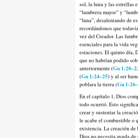
sol, la luna y las estrellas e
“lumbrera mayor” y “lumbr
“luna”, desalentando de es
recordándonos que todavía 
vez del Creador. Las lumbr
esenciales para la vida veg
estaciones. El quinto día, 
que no habrían podido sobr
Gn 1:20–2
anteriormente (
Gn 1:24–25
(
) y al ser hu
Gn 1:26
poblara la tierra (
En el capítulo 1, Dios com
todo ocurrió. Esto signific
crear y sustentar la creac
le acabe el combustible o 
existencia. La creación de 
Dios no necesita ayuda de n