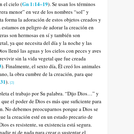
Gn 1:14–19
n el cielo (
). Se usan los términos
era menor” en vez de los nombres “sol” y
ta forma la adoración de estos objetos creados y
estamos en peligro de adorar la creación en
eras son hermosas en sí y también son
etal, ya que necesita del día y la noche y las
Dios llenó las aguas y los cielos con peces y aves
evivir sin la vida vegetal que fue creada
3
). Finalmente, el sexto día, Él creó los animales
mano, la obra cumbre de la creación, para que
–31
).
[2]
pleta el trabajo por Su palabra. “Dijo Dios…” y
a que el poder de Dios es más que suficiente para
ión. No debemos preocuparnos porque a Dios se
que la creación esté en un estado precario de
Dios es resistente, su existencia está segura.
adie ni de nada para crear o sustentar el