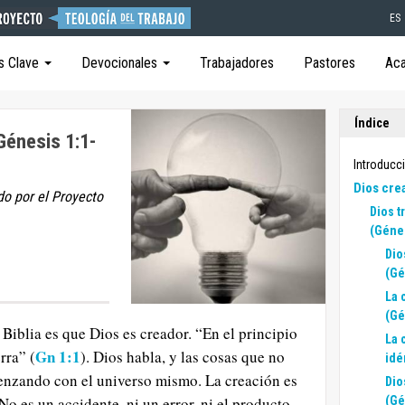
ES
s Clave
Devocionales
Trabajadores
Pastores
Ac
Índice
Génesis 1:1-
Introducc
Dios cre
do por el Proyecto
Dios t
(Génes
Dio
(Gé
La 
(Gé
Biblia es que Dios es creador. “En el principio
La 
Gn 1:1
rra” (
). Dios habla, y las cosas que no
idé
menzando con el universo mismo. La creación es
Dio
No es un accidente, ni un error, ni el producto
(Gé