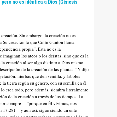
 pero no es idéntica a Dios (Génesis
a creación. Sin embargo, la creación no es
a a Su creación lo que Colin Gunton llama
ependencia propia”. Esta no es la
 imaginan los ateos o los deístas, sino que es la
la creación al ser algo distinto a Dios mismo.
 descripción de la creación de las plantas. “Y dijo
getación: hierbas que den semilla, y árboles
e la tierra según su género, con su semilla en él.
s lo crea todo, pero además, siembra literalmente
ción de la creación a través de los tiempos. La
por siempre —“porque en Él vivimos, nos
 17:28)— y aun así, sigue siendo un ente
ura y valor a nuestro trabajo, mayor que el de un