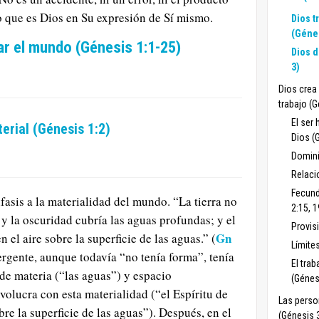
no que es Dios en Su expresión de Sí mismo.
Dios t
(Génes
ear el mundo (Génesis 1:1-25)
Dios d
3)
Dios crea 
trabajo (G
El ser
erial (Génesis 1:2)
Dios (G
Domini
Relaci
Fecund
asis a la materialidad del mundo. “La tierra no
2:15, 1
 y la oscuridad cubría las aguas profundas; y el
Provisi
Gn
 el aire sobre la superficie de las aguas.” (
Límites
ergente, aunque todavía “no tenía forma”, tenía
El trab
de materia (“las aguas”) y espacio
(Génesi
volucra con esta materialidad (“el Espíritu de
Las perso
bre la superficie de las aguas”). Después, en el
(Génesis 