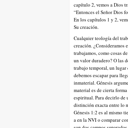
capítulo 2, vemos a Dios t
“Entonces el Señor Dios fo
En los capítulos 1 y 2, vem
Su creación.
Cualquier teología del tra
creación. ¿Consideramos el
trabajamos, como cosas de 
un valor duradero? O las 
trabajo temporal, un lugar
debemos escapar para llega
inmaterial. Génesis argum
material es de cierta for
espiritual. Para decirlo d
distinción exacta entre lo m
Génesis 1:2 es al mismo ti
a en la NVI o comparar con 
son dos campos separados, 