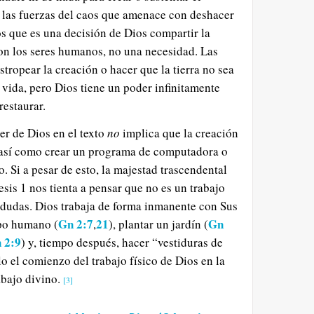
 las fuerzas del caos que amenace con deshacer
s que es una decisión de Dios compartir la
on los seres humanos, no una necesidad. Las
tropear la creación o hacer que la tierra no sea
 vida, pero Dios tiene un poder infinitamente
restaurar.
er de Dios en el texto
no
implica que la creación
, así como crear un programa de computadora o
o. Si a pesar de esto, la majestad trascendental
sis 1 nos tienta a pensar que no es un trabajo
s dudas. Dios trabaja de forma inmanente con Sus
Gn 2:7
21
Gn
po humano (
,
), plantar un jardín (
 2:9
) y, tiempo después, hacer “vestiduras de
olo el comienzo del trabajo físico de Dios en la
abajo divino.
[3]