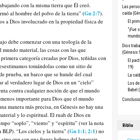
rabajando con la misma tierra que Él creó.
Las perso
Gn 2:7
rmó al hombre del polvo de la tierra” (
).
caída (Gé
os a Dios involucrado en la propiedad física de
El pri
“¡Fue s
mundo 
bajo debe comenzar con una teología de la
Dios trab
 mundo material, las cosas con las que
(Génesis 
primera categoría creadas por Dios, teñidas con
El pac
desestimamos tomándolas como un sitio de
19)
 de prueba, un barco que se hunde del cual
La caí
r al verdadero lugar de Dios en un “cielo”
Los de
enta contra cualquier noción de que el mundo
Babel 
ma menos importante para Dios que el mundo
Conclusio
e una manera más precisa, en Génesis no hay una
aterial y lo espiritual. El ruah de Dios en
empo “soplo”, “viento” y “espíritu” (ver la nota
Biblia
Gn 1:1
2:1
BLP). “Los cielos y la tierra” (
;
) no
sino que son una figura hebrea del lenguaje