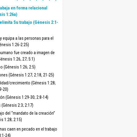
rabaja en forma relacional
is 1:26a)
elimita Su trabajo (Génesis 2:1-
y equipa a las personas para el
énesis 1:26-2:25)
 humano fue creado a imagen de
énesis 1:26, 27; 5:1)
o (Génesis 1:26; 2:5)
ones (Génesis 1:27; 2:18, 21-25)
idad/crecimiento (Génesis 1:28;
9-20)
ón (Génesis 1:29-30; 2:8-14)
 (Génesis 2:3; 2:17)
ajo del “mandato de la creación”
s 1:28; 2:15)
nas caen en pecado en el trabajo
3:1-24)