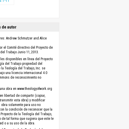
s 1-11
 de autor
res: Andrew Schmutzer and Alice
r el Comité directivo del Proyecto de
 del Trabajo Junio 11, 2013.
les disponibles en línea del Proyecto
gía del Trabajo propiedad del
 la Teología del Trabajo, Inc. se
ajo una licencia internacional 4.0
ommons de reconocimiento no
una obra en www.theologyofwork.org
en libertad de compartir (copiar,
 transmitir esta obra) y modificar
a obra solamente para uso no
con la condición de reconocer que la
 Proyecto de la Teología del Trabajo,
no de tal forma que sugiera que este le
ed o a su uso de la obra.