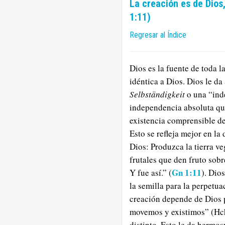
La creación es de Dios,
1:11)
Regresar al Índice
Dios es la fuente de toda l
idéntica a Dios. Dios le d
Selbständigkeit
o una “ind
independencia absoluta que
existencia comprensible de 
Esto se refleja mejor en la
Dios: Produzca la tierra ve
frutales que den fruto sobr
Gn 1:11
Y fue así.” (
). Dio
la semilla para la perpetua
creación depende de Dios 
movemos y existimos” (Hch
distinto. Esto le da hermos