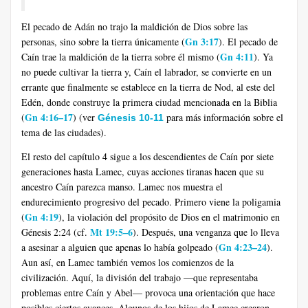
El pecado de Adán no trajo la maldición de Dios sobre las
Gn 3:17
personas, sino sobre la tierra únicamente (
). El pecado de
Gn 4:11
Caín trae la maldición de la tierra sobre él mismo (
). Ya
no puede cultivar la tierra y, Caín el labrador, se convierte en un
errante que finalmente se establece en la tierra de Nod, al este del
Edén, donde construye la primera ciudad mencionada en la Biblia
Gn 4:16–17
(
) (ver
para más información sobre el
Génesis 10-11
tema de las ciudades).
El resto del capítulo 4 sigue a los descendientes de Caín por siete
generaciones hasta Lamec, cuyas acciones tiranas hacen que su
ancestro Caín parezca manso. Lamec nos muestra el
endurecimiento progresivo del pecado. Primero viene la poligamia
Gn 4:19
(
), la violación del propósito de Dios en el matrimonio en
Mt 19:5–6
Génesis 2:24 (cf.
). Después, una venganza que lo lleva
Gn 4:23–24
a asesinar a alguien que apenas lo había golpeado (
).
Aun así, en Lamec también vemos los comienzos de la
civilización. Aquí, la división del trabajo —que representaba
problemas entre Caín y Abel— provoca una orientación que hace
posibles ciertos avances. Algunos de los hijos de Lamec crearon