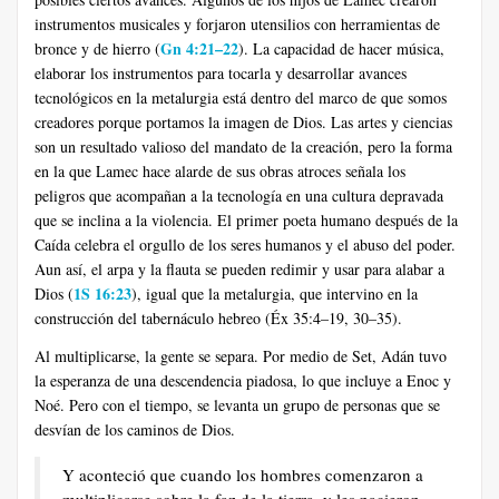
instrumentos musicales y forjaron utensilios con herramientas de
Gn 4:21–22
bronce y de hierro (
). La capacidad de hacer música,
elaborar los instrumentos para tocarla y desarrollar avances
tecnológicos en la metalurgia está dentro del marco de que somos
creadores porque portamos la imagen de Dios. Las artes y ciencias
son un resultado valioso del mandato de la creación, pero la forma
en la que Lamec hace alarde de sus obras atroces señala los
peligros que acompañan a la tecnología en una cultura depravada
que se inclina a la violencia. El primer poeta humano después de la
Caída celebra el orgullo de los seres humanos y el abuso del poder.
Aun así, el arpa y la flauta se pueden redimir y usar para alabar a
1S 16:23
Dios (
), igual que la metalurgia, que intervino en la
construcción del tabernáculo hebreo (Éx 35:4–19, 30–35).
Al multiplicarse, la gente se separa. Por medio de Set, Adán tuvo
la esperanza de una descendencia piadosa, lo que incluye a Enoc y
Noé. Pero con el tiempo, se levanta un grupo de personas que se
desvían de los caminos de Dios.
Y aconteció que cuando los hombres comenzaron a
multiplicarse sobre la faz de la tierra, y les nacieron