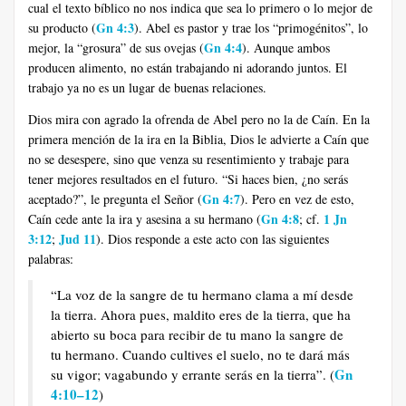
cual el texto bíblico no nos indica que sea lo primero o lo mejor de
Gn 4:3
su producto (
). Abel es pastor y trae los “primogénitos”, lo
Gn 4:4
mejor, la “grosura” de sus ovejas (
). Aunque ambos
producen alimento, no están trabajando ni adorando juntos. El
trabajo ya no es un lugar de buenas relaciones.
Dios mira con agrado la ofrenda de Abel pero no la de Caín. En la
primera mención de la ira en la Biblia, Dios le advierte a Caín que
no se desespere, sino que venza su resentimiento y trabaje para
tener mejores resultados en el futuro. “Si haces bien, ¿no serás
Gn 4:7
aceptado?”, le pregunta el Señor (
). Pero en vez de esto,
Gn 4:8
1 Jn
Caín cede ante la ira y asesina a su hermano (
; cf.
3:12
Jud 11
;
). Dios responde a este acto con las siguientes
palabras:
“La voz de la sangre de tu hermano clama a mí desde
la tierra. Ahora pues, maldito eres de la tierra, que ha
abierto su boca para recibir de tu mano la sangre de
tu hermano. Cuando cultives el suelo, no te dará más
Gn
su vigor; vagabundo y errante serás en la tierra”. (
4:10–12
)