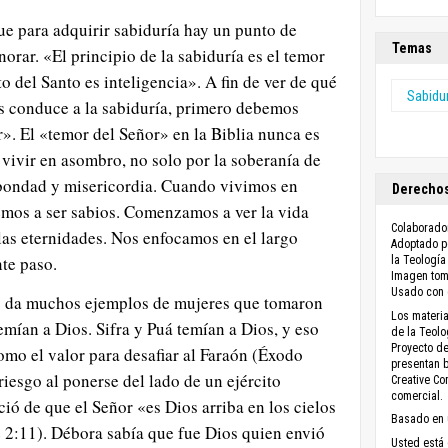
ue para adquirir sabiduría hay un punto de
Temas
orar. «El principio de la sabiduría es el temor
o del Santo es inteligencia». A fin de ver de qué
Sabidu
 conduce a la sabiduría, primero debemos
». El «temor del Señor» en la Biblia nunca es
 vivir en asombro, no solo por la soberanía de
 bondad y misericordia. Cuando vivimos en
Derechos
mos a ser sabios. Comenzamos a ver la vida
Colaborado
 las eternidades. Nos enfocamos en el largo
Adoptado po
nte paso.
la Teología
Imagen to
Usado con 
s da muchos ejemplos de mujeres que tomaron
Los materia
emían a Dios. Sifra y Puá temían a Dios, y eso
de la Teolo
Proyecto de
como el valor para desafiar al Faraón (Éxodo
presentan b
iesgo al ponerse del lado de un ejército
Creative C
comercial.
ó de que el Señor «es Dios arriba en los cielos
Basado en 
ué 2:11). Débora sabía que fue Dios quien envió
Usted está 