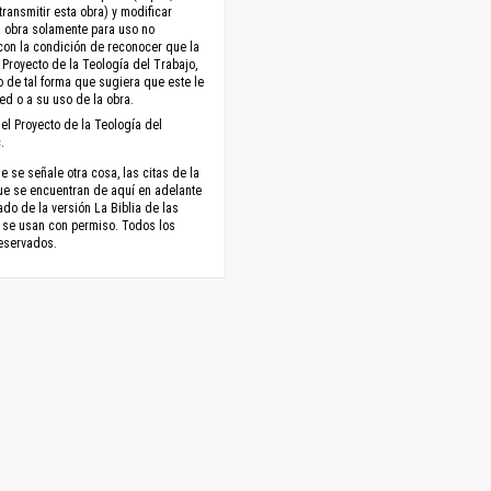
 transmitir esta obra) y modificar
a obra solamente para uso no
con la condición de reconocer que la
 Proyecto de la Teología del Trabajo,
no de tal forma que sugiera que este le
ed o a su uso de la obra.
el Proyecto de la Teología del
.
 se señale otra cosa, las citas de la
ue se encuentran de aquí en adelante
do de la versión La Biblia de las
 se usan con permiso. Todos los
eservados.