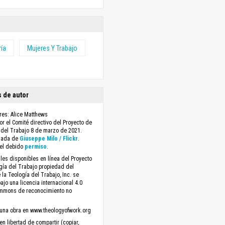
ría
Mujeres Y Trabajo
 de autor
res: Alice Matthews
r el Comité directivo del Proyecto de
 del Trabajo 8 de marzo de 2021.
mada de
Giuseppe Milo / Flickr
.
el debido
permiso
.
les disponibles en línea del Proyecto
gía del Trabajo propiedad del
 la Teología del Trabajo, Inc. se
ajo una licencia internacional 4.0
ommons de reconocimiento no
una obra en www.theologyofwork.org
en libertad de compartir (copiar,