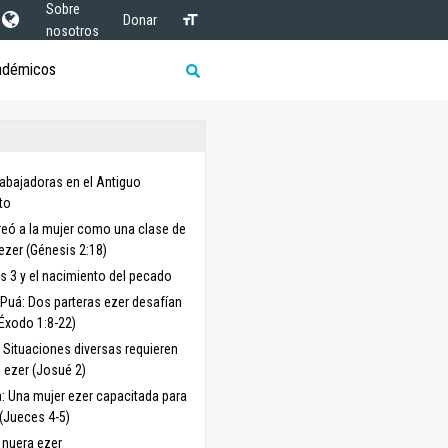
Sobre
Donar
nosotros
adémicos
rabajadoras en el Antiguo
to
reó a la mujer como una clase de
ezer (Génesis 2:18)
s 3 y el nacimiento del pecado
y Puá: Dos parteras ezer desafían
(Éxodo 1:8-22)
 Situaciones diversas requieren
o ezer (Josué 2)
: Una mujer ezer capacitada para
 (Jueces 4-5)
 nuera ezer