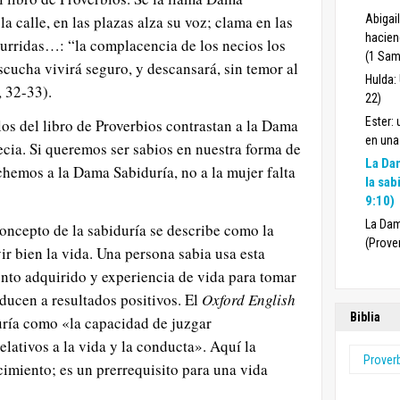
la calle, en las plazas alza su voz; clama en las
Abigai
hacien
curridas…: “la complacencia de los necios los
(1 Sam
scucha vivirá seguro, y descansará, sin temor al
Hulda:
 32-33).
22)
Ester:
os del libro de Proverbios contrastan a la Dama
en una
cia. Si queremos ser sabios en nuestra forma de
La Dam
uchemos a la Dama Sabiduría, no a la mujer falta
la sab
9:10)
La Dam
 concepto de la sabiduría se describe como la
(Prove
vir bien la vida. Una persona sabia usa esta
to adquirido y experiencia de vida para tomar
ucen a resultados positivos. El
Oxford English
Biblia
uría como «la capacidad de juzgar
lativos a la vida y la conducta». Aquí la
Prover
imiento; es un prerrequisito para una vida