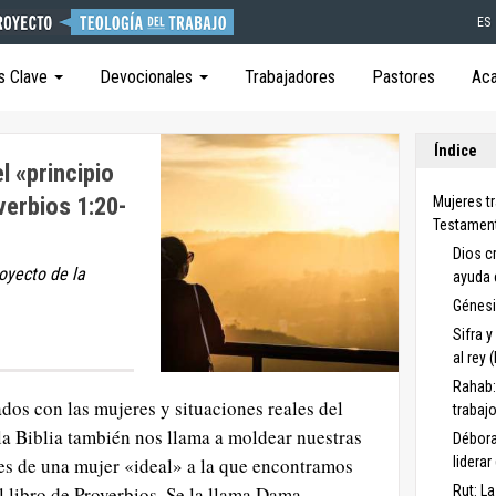
ES
s Clave
Devocionales
Trabajadores
Pastores
Ac
Índice
l «principio
verbios 1:20-
Mujeres t
Testamen
Dios c
royecto de la
ayuda 
Génesi
Sifra 
al rey 
Rahab:
ados con las mujeres y situaciones reales del
trabaj
a Biblia también nos llama a moldear nuestras
Débora
es de una mujer «ideal» a la que encontramos
liderar
 libro de Proverbios. Se la llama Dama
Rut: La