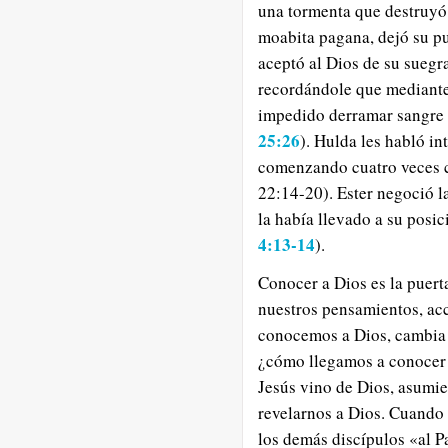
una tormenta que destruyó 
moabita pagana, dejó su pu
aceptó al Dios de su suegr
recordándole que mediante 
impedido derramar sangre 
25:26
). Hulda les habló in
comenzando cuatro veces co
22:14-20). Ester negoció 
la había llevado a su posi
4:13-14
).
Conocer a Dios es la puert
nuestros pensamientos, acc
conocemos a Dios, cambia t
¿cómo llegamos a conocer 
Jesús vino de Dios, asumie
revelarnos a Dios. Cuando F
los demás discípulos «al P