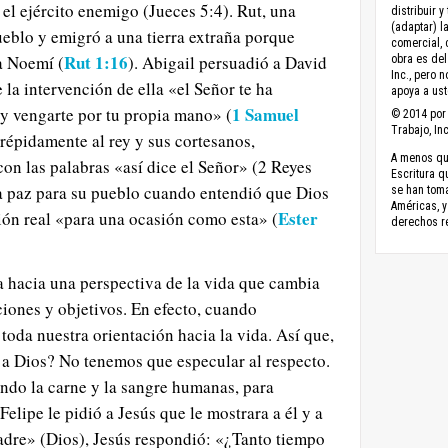
el ejército enemigo (Jueces 5:4). Rut, una
distribuir y
(adaptar) l
eblo y emigró a una tierra extraña porque
comercial, 
Rut 1:16
a Noemí (
). Abigail persuadió a David
obra es del
Inc., pero 
la intervención de ella «el Señor te ha
apoya a ust
1 Samuel
y vengarte por tu propia mano» (
© 2014 por 
Trabajo, Inc
trépidamente al rey y sus cortesanos,
A menos que
n las palabras «así dice el Señor» (2 Reyes
Escritura q
la paz para su pueblo cuando entendió que Dios
se han toma
Américas, y
Ester
ción real «para una ocasión como esta» (
derechos r
a hacia una perspectiva de la vida que cambia
iones y objetivos. En efecto, cuando
oda nuestra orientación hacia la vida. Así que,
a Dios? No tenemos que especular al respecto.
ndo la carne y la sangre humanas, para
elipe le pidió a Jesús que le mostrara a él y a
adre» (Dios), Jesús respondió: «¿Tanto tiempo