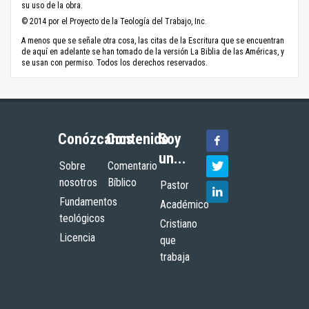
su uso de la obra.
© 2014 por el Proyecto de la Teología del Trabajo, Inc.
A menos que se señale otra cosa, las citas de la Escritura que se encuentran
de aquí en adelante se han tomado de la versión La Biblia de las Américas, y
se usan con permiso. Todos los derechos reservados.
Conózcanos
Contenido
Soy
un...
Sobre
Comentario
nosotros
Bíblico
Pastor
Fundamentos
Académico
teológicos
Cristiano
Licencia
que
trabaja