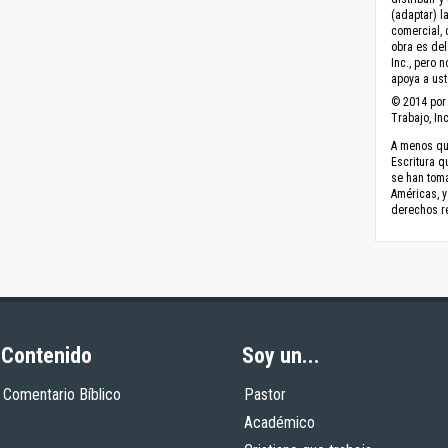
(adaptar) l
comercial, 
obra es del
Inc., pero 
apoya a ust
© 2014 por 
Trabajo, Inc
A menos que
Escritura q
se han toma
Américas, y
derechos r
Contenido
Soy un...
Comentario Bíblico
Pastor
Académico