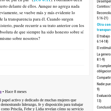
Desempeño
bierto delante de ellos. Aunque no agrega nada
Corintios 
eviamente, se vuelve más y más evidente lo
Reconcili
de la transparencia para él. Cuando surgen
5:16-21)
Otra con
sterio, puede recurrir a su trato anterior con los
transpar
absoluta de que siempre ha sido honesto sobre sí
El trabajo
 mismo sobre nosotros?
6:14-18)
El estímul
La genero
8:1-9)
El cumpli
obligacion
Compartir 
Nadie pue
9)
Evaluació
13)
Conclusió