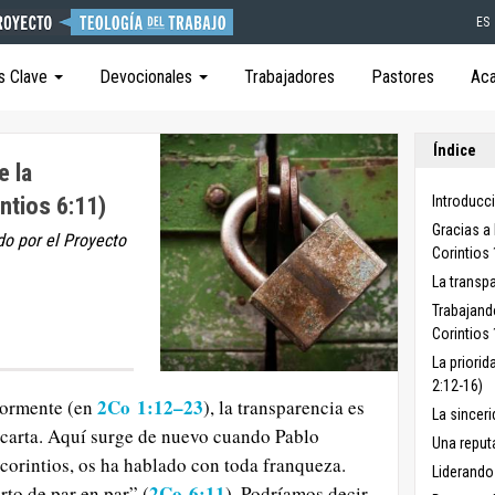
ES
s Clave
Devocionales
Trabajadores
Pastores
Ac
Índice
e la
ntios 6:11)
Introducci
Gracias a 
do por el Proyecto
Corintios 
La transpa
Trabajand
Corintios 
La priorid
2:12-16)
2Co 1:12–23
ormente (en
), la transparencia es
La sinceri
 carta. Aquí surge de nuevo cuando Pablo
Una reput
 corintios, os ha hablado con toda franqueza.
Liderando 
2Co 6:11
rto de par en par” (
). Podríamos decir