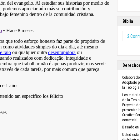
Biblia
2 Corin
Derechos
Colaborador
Adoptado po
la Teología
Los materia
de la Teolo
Proyecto de
presentan b
Creative C
comercial.
Basado en 
Usted está 
distribuir y