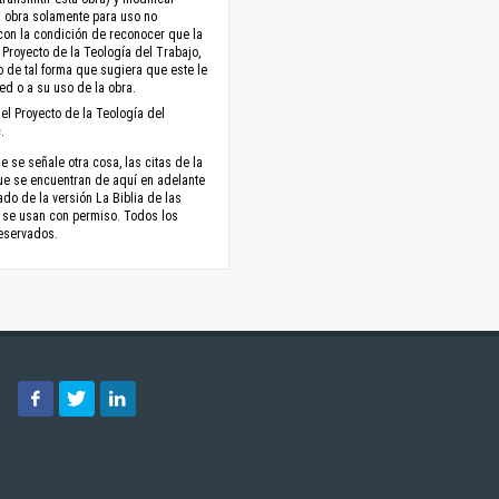
a obra solamente para uso no
con la condición de reconocer que la
 Proyecto de la Teología del Trabajo,
no de tal forma que sugiera que este le
ed o a su uso de la obra.
el Proyecto de la Teología del
.
 se señale otra cosa, las citas de la
ue se encuentran de aquí en adelante
do de la versión La Biblia de las
 se usan con permiso. Todos los
eservados.