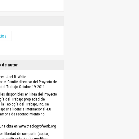
tios
 de autor
es: Joel R. White
r el Comité directivo del Proyecto de
 del Trabajo Octubre 19, 2011.
les disponibles en línea del Proyecto
gía del Trabajo propiedad del
 la Teología del Trabajo, Inc. se
ajo una licencia internacional 4.0
ommons de reconocimiento no
una obra en www.theologyofwork.org
en libertad de compartir (copiar,
 transmitir esta obra) y modificar