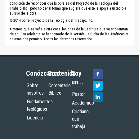
condición de reconocer que la obra es del Proyecto de la Teología del
Trabajo, Inc., pero no de tal forma que sugiera que este le apoya a usted o a
su uso de la obra.
© 2014 por el Proyecto de la Teología del Trabajo, Inc.
A menos que se señale otra cosa, las citas de la Escritura que se encuentran
de aquí en adelante se han tomado de la versión La Biblia de las Américas, y
se usan con permiso. Todos los derechos reservados.
Conózcanos
Contenido
Soy
un...
Sobre
Comentario
nosotros
Bíblico
Pastor
Fundamentos
Académico
teológicos
Cristiano
Licencia
que
trabaja