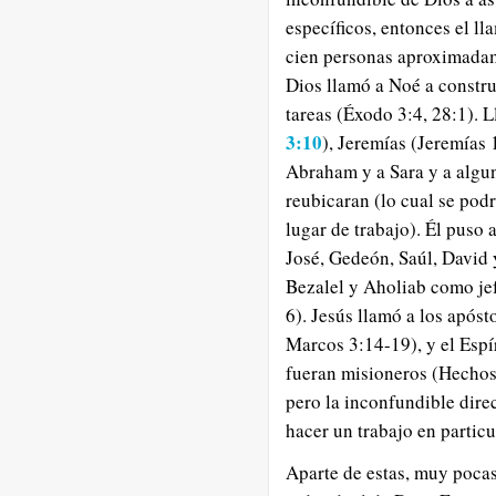
específicos, entonces el l
cien personas aproximadam
Dios llamó a Noé a constru
tareas (Éxodo 3:4, 28:1). 
3:10
), Jeremías (Jeremías
Abraham y a Sara y a algun
reubicaran (lo cual se pod
lugar de trabajo). Él puso 
José, Gedeón, Saúl, David 
Bezalel y Aholiab como jef
6). Jesús llamó a los apósto
Marcos 3:14-19), y el Espí
fueran misioneros (Hechos
pero la inconfundible dire
hacer un trabajo en particu
Aparte de estas, muy pocas