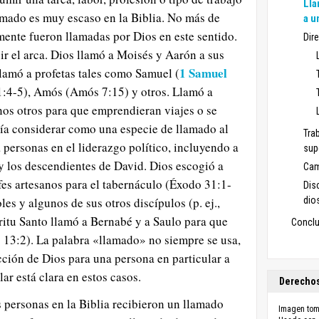
Lla
lamado es muy escaso en la Biblia. No más de
a u
ente fueron llamadas por Dios en este sentido.
Dir
ir el arca. Dios llamó a Moisés y Aarón a sus
1 Samuel
Llamó a profetas tales como Samuel (
 1:4-5), Amós (Amós 7:15) y otros. Llamó a
os otros para que emprendieran viajes o se
ría considerar como una especie de llamado al
Tra
a personas en el liderazgo político, incluyendo a
sup
y los descendientes de David. Dios escogió a
Cam
es artesanos para el tabernáculo (Éxodo 31:1-
Dis
les y algunos de sus otros discípulos (p. ej.,
dio
ritu Santo llamó a Bernabé y a Saulo para que
Conclu
 13:2). La palabra «llamado» no siempre se usa,
cción de Dios para una persona en particular a
lar está clara en estos casos.
Derechos
 personas en la Biblia recibieron un llamado
Imagen to