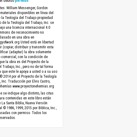
el debido
permiso
.
ntes: William Messenger, Gordon
materiales disponibles en línea del
 la Teología del Trabajo propiedad
o de la Teología del Trabajo, Inc. se
ajo una licencia internacional 4.0
ommons de reconocimiento no
 Basado en una obra en
yofwork.org Usted está en libertad
 (copiar, distribuir y transmitir esta
ificar (adaptar) la obra solamente
 comercial, con la condición de
ue la obra es del Proyecto de la
l Trabajo, Inc., pero no de tal forma
 que este le apoya a usted o a su uso
 © 2014 por el Proyecto de la Teología
, Inc. Traducción por Elvis Castro,
ehemías www.proyectonehemias.org
 se indique algo distinto, las citas
tura contenidas en este libro están
La Santa Biblia, Nueva Versión
l © 1986, 1999, 2015 por Biblica, Inc.,
 usadas con permiso. Todos los
eservados.