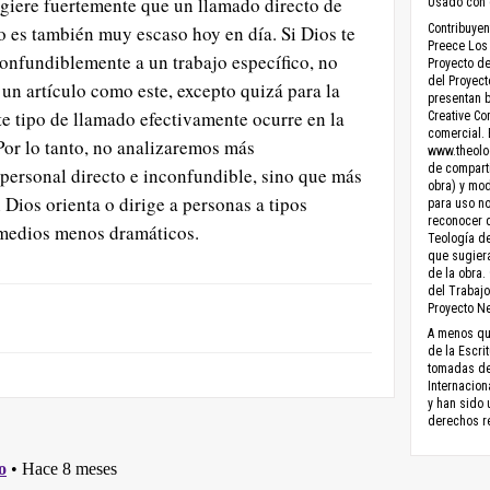
ugiere fuertemente que un llamado directo de
Usado con 
Contribuye
co es también muy escaso hoy en día. Si Dios te
Preece Los 
confundiblemente a un trabajo específico, no
Proyecto de
del Proyect
 un artículo como este, excepto quizá para la
presentan b
te tipo de llamado efectivamente ocurre en la
Creative C
comercial.
 Por lo tanto, no analizaremos más
www.theolog
de compartir
personal directo e inconfundible, sino que más
obra) y mod
Dios orienta o dirige a personas a tipos
para uso no
reconocer q
 medios menos dramáticos.
Teología de
que sugiera
de la obra.
del Trabajo
Proyecto N
A menos que
de la Escri
tomadas de 
Internaciona
y han sido
derechos r