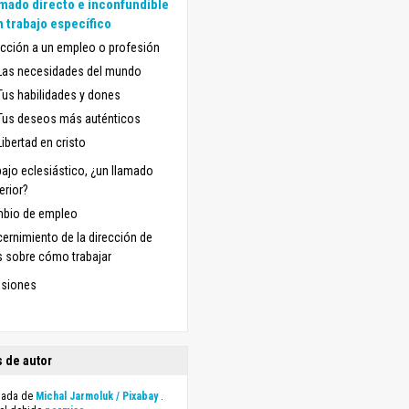
mado directo e inconfundible
n trabajo específico
ección a un empleo o profesión
Las necesidades del mundo
Tus habilidades y dones
Tus deseos más auténticos
Libertad en cristo
bajo eclesiástico, ¿un llamado
erior?
bio de empleo
cernimiento de la dirección de
s sobre cómo trabajar
siones
 de autor
mada de
Michal Jarmoluk / Pixabay
.