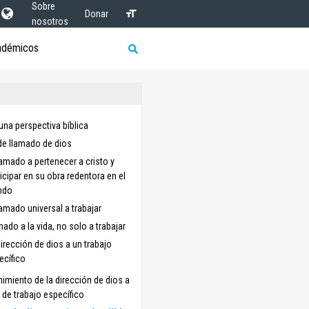
Sobre
Donar
nosotros
adémicos
una perspectiva bíblica
de llamado de dios
llamado a pertenecer a cristo y
ticipar en su obra redentora en el
ndo
lamado universal a trabajar
mado a la vida, no solo a trabajar
dirección de dios a un trabajo
ecífico
nimiento de la dirección de dios a
 de trabajo específico