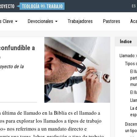
ES
s Clave
Devocionales
Trabajadores
Pastores
Ac
Índice
confundible a
o
Llamado: 
Tipos 
royecto de la
El 
par
mu
El l
Lla
La 
última de llamado en la Biblia es el llamado a
esp
tos para explorar los llamados a tipos de trabajo
Discer
do» nos referimos a un mandato directo e
un tipo
mir una tarea, labor, profesión o tipo de trabajo