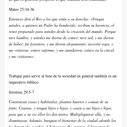
Mateo 25:34-36
Entonces dirá el Rey a los que estén a su derecha: «Vengan
ustedes, a quienes mi Padre ha bendecido; reciban su herencia, el
reino preparado para ustedes desde la creación del mundo. Porque
tuve hambre, y ustedes me dieron de comer; tuve sed, y me dieron
de beber; fui forastero, y me dieron alojamiento; necesité ropa, y
me vistieron; estuve enfermo, y me atendieron; estuve en la cárcel,
y me visitaron».
Trabajar para servir al bien de la sociedad en general también es un
imperativo bíblico:
Jeremías 29:5-7
Construyan casas y habítenlas; planten huertos y coman de su
fruto. Cásense, y tengan hijos e hijas; y casen a sus hijos e hijas,
para que a su vez ellos les den nietos. Multiplíquense allá, y no
disminuyan. Además, busquen el bienestar de la ciudad adonde los
he deportado, y pidan al Señor por ella, porque el bienestar de