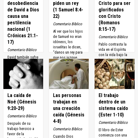
desobediencia
piden un rey
Cristo para ser
de David a Dios
(1 Samuel 8:4-
glorificados
causa una
22)
con Cristo
pestilencia
(Romanos
Comentario Bíblico
nacional (1
8:15-17)
Al ver que los hijos
Crónicas 21:1-
de Samuel no eran
Comentario Bíblico
17)
idóneos, los
Pablo contrasta la
israelitas le dicen,
vida en el Espíritu
Comentario Bíblico
“danos un rey para
con la vida bajo la
David también sufre
que nos juzgue,
ley judía. Pablo dice
otro fracaso que,
como...
que los creyentes
para nosotros en el
han recibido un...
siglo veintiuno,
puede parecer
extraño: realiza un
censo del...
La caída de
Las personas
El trabajo
Noé (Génesis
trabajan en
dentro de un
9:20-29)
una creación
sistema caído
caída (Génesis
(Ester 1-10)
Comentario Bíblico
4-8)
Comentario Bíblico
Después de su
trabajo heroico a
Comentario Bíblico
El libro de Ester
favor de la
comienza con una
Cuando Dios