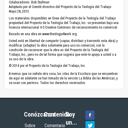
Colaboradores: Bob Stallman
Adoptado por el Comité directivo del Proyecto de la Teología del Trabajo
Mayo 28, 2013.
Los materiales disponibles en línea del Proyecto de la Teología del Trabajo
propiedad del Proyecto de la Teología del Trabajo, Inc. se presentan bajo una
licencia internacional 4.0 Creative Commons de reconocimiento no comercial.
Basado en una obra en www.theologyofwork.org
Usted está en libertad de compartir (copiar, distribuir y transmitir esta obra) y
modificar (adaptar) la obra solamente para uso no comercial, con la
condición de reconocer que la obra es del Proyecto de la Teología del
Trabajo, Inc., pero no de tal forma que sugiera que este le apoya a usted o a
su uso de la obra.
© 2014 por el Proyecto de la Teología del Trabajo, Inc.
A menos que se señale otra cosa, las citas de la Escritura que se encuentran
de aquí en adelante se han tomado de la versión La Biblia de las Américas, y
se usan con permiso. Todos los derechos reservados.
Conózcanos
Contenido
Soy
un...
Sobre
Comentario