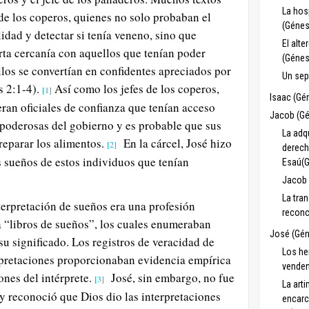
La hos
de los coperos, quienes no solo probaban el
(Génes
idad y detectar si tenía veneno, sino que
El alt
rta cercanía con aquellos que tenían poder
(Génes
llos se convertían en confidentes apreciados por
Un sep
 2:1-4).
Así como los jefes de los coperos,
[1]
Isaac (Gé
eran oficiales de confianza que tenían acceso
Jacob (Gé
 poderosas del gobierno y es probable que sus
La adq
reparar los alimentos.
En la cárcel, José hizo
[2]
derech
os sueños de estos individuos que tenían
Esaú(G
Jacob 
La tra
terpretación de sueños era una profesión
reconc
a “libros de sueños”, los cuales enumeraban
José (Gén
su significado. Los registros de veracidad de
Los he
rpretaciones proporcionaban evidencia empírica
venden
ones del intérprete.
José, sin embargo, no fue
[3]
La arti
 y reconoció que Dios dio las interpretaciones
encarc