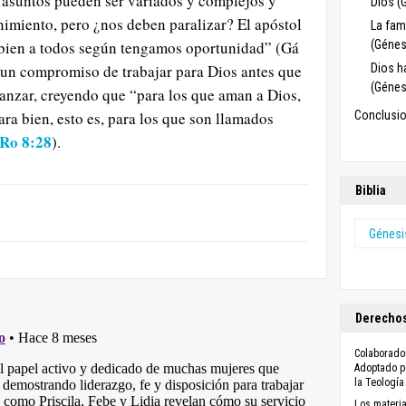
 asuntos pueden ser variados y complejos y
Dios (
nimiento, pero ¿nos deben paralizar? El apóstol
La fam
(Génes
bien a todos según tengamos oportunidad” (Gá
Dios h
un compromiso de trabajar para Dios antes que
(Génes
avanzar, creyendo que “para los que aman a Dios,
Conclusio
ra bien, esto es, para los que son llamados
Ro 8:28
).
Biblia
Génesi
Derechos
Colaborado
Adoptado po
la Teología
Los materia