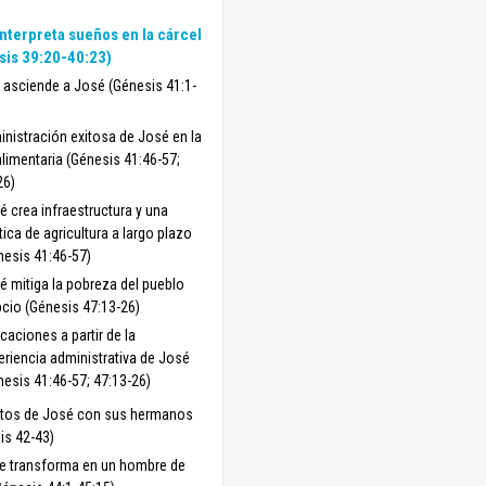
nterpreta sueños en la cárcel
sis 39:20-40:23)
 asciende a José (Génesis 41:1-
inistración exitosa de José en la
alimentaria (Génesis 41:46-57;
26)
é crea infraestructura y una
tica de agricultura a largo plazo
nesis 41:46-57)
é mitiga la pobreza del pueblo
pcio (Génesis 47:13-26)
caciones a partir de la
eriencia administrativa de José
nesis 41:46-57; 47:13-26)
atos de José con sus hermanos
is 42-43)
e transforma en un hombre de