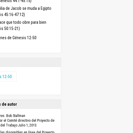
Génesis 44:1-45:15)
ilia de Jacob se muda a Egipto
is 45:16-47:12)
ace que todo obre para bien
is 50:15-21)
nes de Génesis 12-50
s 12-50
 de autor
res: Bob Stallman
r el Comité directivo del Proyecto de
 del Trabajo Julio 1, 2013.
les disponibles en línea del Proyecto