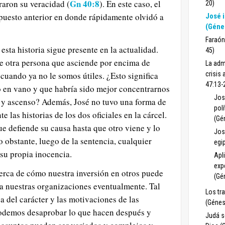
Gn 40:8
aron su veracidad (
). En este caso, el
20)
puesto anterior en donde rápidamente olvidó a
José i
(Géne
Faraón
sta historia sigue presente en la actualidad.
45)
e otra persona que asciende por encima de
La adm
cuando ya no le somos útiles. ¿Esto significa
crisis 
47:13-
o en vano y que habría sido mejor concentrarnos
Jos
n y ascenso? Además, José no tuvo una forma de
polí
e las historias de los dos oficiales en la cárcel.
(Gé
ue defiende su causa hasta que otro viene y lo
Jos
o obstante, luego de la sentencia, cualquier
egi
su propia inocencia.
Apli
exp
erca de cómo nuestra inversión en otros puede
(Gé
 a nuestras organizaciones eventualmente. Tal
Los tr
 del carácter y las motivaciones de las
(Génes
odemos desaprobar lo que hacen después y
Judá s