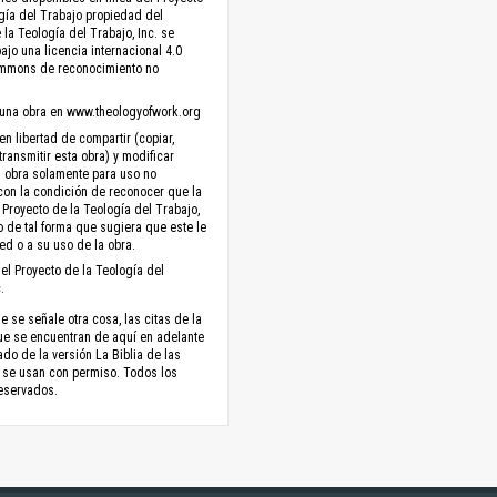
gía del Trabajo propiedad del
 la Teología del Trabajo, Inc. se
ajo una licencia internacional 4.0
ommons de reconocimiento no
una obra en www.theologyofwork.org
en libertad de compartir (copiar,
 transmitir esta obra) y modificar
a obra solamente para uso no
con la condición de reconocer que la
 Proyecto de la Teología del Trabajo,
no de tal forma que sugiera que este le
ed o a su uso de la obra.
el Proyecto de la Teología del
.
 se señale otra cosa, las citas de la
ue se encuentran de aquí en adelante
do de la versión La Biblia de las
 se usan con permiso. Todos los
eservados.