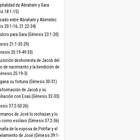
pitalidad de Abraham y Sara
is 18:1-15)
ercado entre Abraham y Abimelec
is 20:1-16; 21:22-34)
ulcro para Sara (Génesis 23:1-20)
nesis 21:1-35:29)
nesis 25:19-49:33)
uisición deshonesta de Jacob del
o de nacimiento y la bendición de
énesis 25:19-3)
gana su fortuna (Génesis 30-31)
nsformación de Jacob y su
iliación con Esaú (Génesis 32-33)
esis 37:2-50:26)
rmanos de José lo rechazan y lo
 como esclavo (Génesis 37:2-36)
maña de la esposa de Potifar y el
elamiento de José (Génesis 39:1-