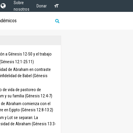
Sobre
Donar
nosotros
adémicos
ón a Génesis 12-50 y el trabajo
Génesis 12:1-25:11)
elidad de Abraham en contraste
infidelidad de Babel (Génesis
lo de vida de pastoreo de
m y su familia (Génesis 12:4-7)
je de Abraham comienza con el
re en Egipto (Génesis 12:8-13:2)
m y Lot se separan: La
sidad de Abraham (Génesis 13:3-