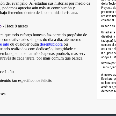
de la Teolo
Proyecto de
presentan b
Creative C
comercial.
Basado en 
Usted está 
distribuir y
(adaptar) l
comercial, 
obra es del
Inc., pero 
apoya a ust
© 2014 por 
Trabajo, Inc
A menos que
Escritura q
se han toma
Américas, y
derechos r