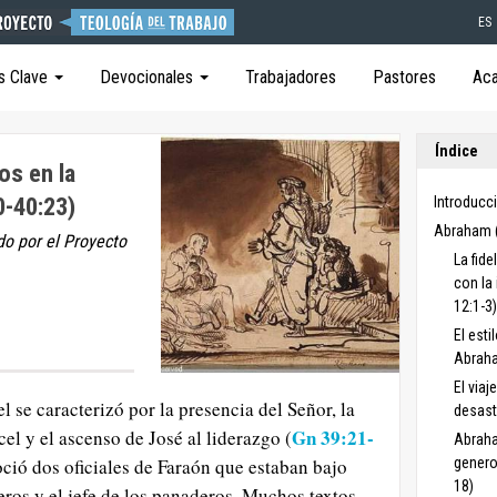
ES
s Clave
Devocionales
Trabajadores
Pastores
Ac
Índice
os en la
0-40:23)
Introducci
Abraham (
do por el Proyecto
La fid
con la 
12:1-3)
El esti
Abraha
El via
el se caracterizó por la presencia del Señor, la
desast
Gn 39:21-
cel y el ascenso de José al liderazgo (
Abraha
noció dos oficiales de Faraón que estaban bajo
genero
18)
peros y el jefe de los panaderos. Muchos textos