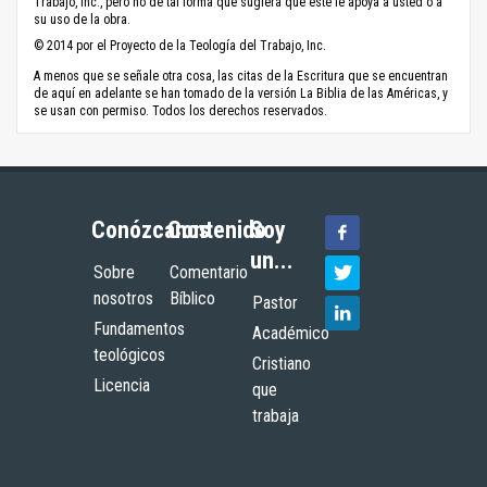
Trabajo, Inc., pero no de tal forma que sugiera que este le apoya a usted o a
su uso de la obra.
© 2014 por el Proyecto de la Teología del Trabajo, Inc.
A menos que se señale otra cosa, las citas de la Escritura que se encuentran
de aquí en adelante se han tomado de la versión La Biblia de las Américas, y
se usan con permiso. Todos los derechos reservados.
Conózcanos
Contenido
Soy
un...
Sobre
Comentario
nosotros
Bíblico
Pastor
Fundamentos
Académico
teológicos
Cristiano
Licencia
que
trabaja