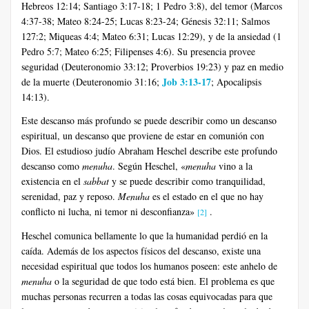
Hebreos 12:14; Santiago 3:17-18; 1 Pedro 3:8), del temor (Marcos
4:37-38; Mateo 8:24-25; Lucas 8:23-24; Génesis 32:11; Salmos
127:2; Miqueas 4:4; Mateo 6:31; Lucas 12:29), y de la ansiedad (1
Pedro 5:7; Mateo 6:25; Filipenses 4:6). Su presencia provee
seguridad (Deuteronomio 33:12; Proverbios 19:23) y paz en medio
Job 3:13-17
de la muerte (Deuteronomio 31:16;
; Apocalipsis
14:13).
Este descanso más profundo se puede describir como un descanso
espiritual, un descanso que proviene de estar en comunión con
Dios. El estudioso judío Abraham Heschel describe este profundo
descanso como
menuha
. Según Heschel, «
menuha
vino a la
existencia en el
sabbat
y se puede describir como tranquilidad,
serenidad, paz y reposo.
Menuha
es el estado en el que no hay
conflicto ni lucha, ni temor ni desconfianza»
.
[2]
Heschel comunica bellamente lo que la humanidad perdió en la
caída. Además de los aspectos físicos del descanso, existe una
necesidad espiritual que todos los humanos poseen: este anhelo de
menuha
o la seguridad de que todo está bien. El problema es que
muchas personas recurren a todas las cosas equivocadas para que