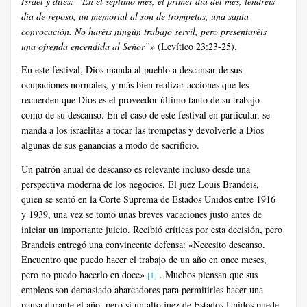
Israel y diles: “En el séptimo mes, el primer día del mes, tendréis
día de reposo, un memorial al son de trompetas, una santa
convocación. No haréis ningún trabajo servil, pero presentaréis
una ofrenda encendida al Señor”»
(Levítico 23:23-25).
En este festival, Dios manda al pueblo a descansar de sus
ocupaciones normales, y más bien realizar acciones que les
recuerden que Dios es el proveedor último tanto de su trabajo
como de su descanso. En el caso de este festival en particular, se
manda a los israelitas a tocar las trompetas y devolverle a Dios
algunas de sus ganancias a modo de sacrificio.
Un patrón anual de descanso es relevante incluso desde una
perspectiva moderna de los negocios. El juez Louis Brandeis,
quien se sentó en la Corte Suprema de Estados Unidos entre 1916
y 1939, una vez se tomó unas breves vacaciones justo antes de
iniciar un importante juicio. Recibió críticas por esta decisión, pero
Brandeis entregó una convincente defensa: «Necesito descanso.
Encuentro que puedo hacer el trabajo de un año en once meses,
pero no puedo hacerlo en doce»
. Muchos piensan que sus
[1]
empleos son demasiado abarcadores para permitirles hacer una
pausa durante el año, pero si un alto juez de Estados Unidos puede