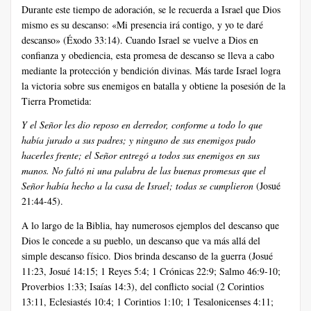
Durante este tiempo de adoración, se le recuerda a Israel que Dios
mismo es su descanso: «Mi presencia irá contigo, y yo te daré
descanso» (Éxodo 33:14). Cuando Israel se vuelve a Dios en
confianza y obediencia, esta promesa de descanso se lleva a cabo
mediante la protección y bendición divinas. Más tarde Israel logra
la victoria sobre sus enemigos en batalla y obtiene la posesión de la
Tierra Prometida:
Y el Señor les dio reposo en derredor, conforme a todo lo que
había jurado a sus padres; y ninguno de sus enemigos pudo
hacerles frente; el Señor entregó a todos sus enemigos en sus
manos. No faltó ni una palabra de las buenas promesas que el
Señor había hecho a la casa de Israel; todas se cumplieron
(Josué
21:44-45).
A lo largo de la Biblia, hay numerosos ejemplos del descanso que
Dios le concede a su pueblo, un descanso que va más allá del
simple descanso físico. Dios brinda descanso de la guerra (Josué
11:23, Josué 14:15; 1 Reyes 5:4; 1 Crónicas 22:9; Salmo 46:9-10;
Proverbios 1:33; Isaías 14:3), del conflicto social (2 Corintios
13:11, Eclesiastés 10:4; 1 Corintios 1:10; 1 Tesalonicenses 4:11;