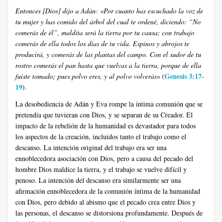
Entonces [Dios] dijo a Adán: «Por cuanto has escuchado la voz de
tu mujer y has comido del árbol del cual te ordené, diciendo: “No
comerás de él”, maldita será la tierra por tu causa; con trabajo
comerás de ella todos los días de tu vida. Espinos y abrojos te
producirá, y comerás de las plantas del campo. Con el sudor de tu
rostro comerás el pan hasta que vuelvas a la tierra, porque de ella
Genesis 3:17-
fuiste tomado; pues polvo eres, y al polvo volverás»
(
19
).
La desobediencia de Adán y Eva rompe la íntima comunión que se
pretendía que tuvieran con Dios, y se separan de su Creador. El
impacto de la rebelión de la humanidad es devastador para todos
los aspectos de la creación, incluidos tanto el trabajo como el
descanso. La intención original del trabajo era ser una
ennoblecedora asociación con Dios, pero a causa del pecado del
hombre Dios maldice la tierra, y el trabajo se vuelve difícil y
penoso. La intención del descanso era similarmente ser una
afirmación ennoblecedora de la comunión íntima de la humanidad
con Dios, pero debido al abismo que el pecado crea entre Dios y
las personas, el descanso se distorsiona profundamente. Después de