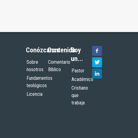
Conózcanos
Contenido
Soy
un...
Sobre
Comentario
nosotros
Bíblico
Pastor
Fundamentos
Académico
teológicos
Cristiano
Licencia
que
trabaja