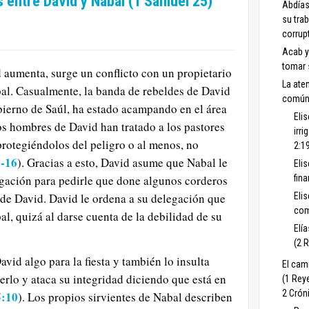
is entre David y Nabal (1 Samuel 25)
Abdías
su tra
corrup
Acab y
tomar 
 aumenta, surge un conflicto con un propietario
La aten
bal. Casualmente, la banda de rebeldes de David
común 
bierno de Saúl, ha estado acampando en el área
Eli
s hombres de David han tratado a los pastores
irr
rotegiéndolos del peligro o al menos, no
2:1
5-16
). Gracias a esto, David asume que Nabal le
Eli
fin
egación para pedirle que done algunos corderos
Eli
o de David. David le ordena a su delegación que
com
, quizá al darse cuenta de la debilidad de su
Elí
(2 
avid algo para la fiesta y también lo insulta
El cami
rlo y ataca su integridad diciendo que está en
(1 Rey
2 Crón
5:10
). Los propios sirvientes de Nabal describen