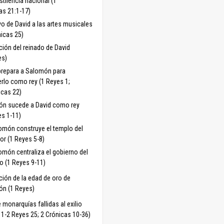
tilencia nacional (1
as 21:1-17)
yo de David a las artes musicales
nicas 25)
ción del reinado de David
es)
prepara a Salomón para
rlo como rey (1 Reyes 1;
icas 22)
n sucede a David como rey
es 1-11)
omón construye el templo del
or (1 Reyes 5-8)
omón centraliza el gobierno del
no (1 Reyes 9-11)
ción de la edad de oro de
n (1 Reyes)
 monarquías fallidas al exilio
11-2 Reyes 25; 2 Crónicas 10-36)