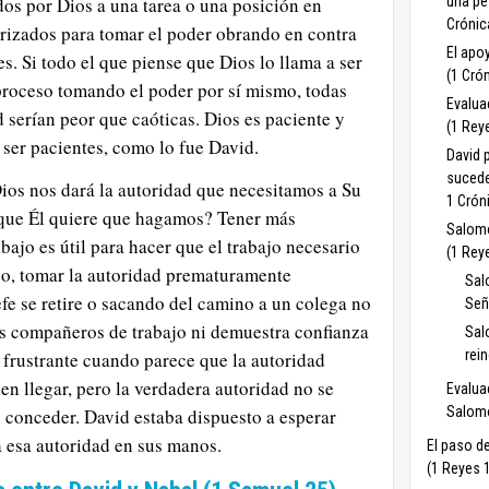
una pes
os por Dios a una tarea o una posición en
Crónic
orizados para tomar el poder obrando en contra
El apo
es. Si todo el que piense que Dios lo llama a ser
(1 Cró
l proceso tomando el poder por sí mismo, todas
Evalua
 serían peor que caóticas. Dios es paciente y
(1 Rey
ser pacientes, como lo fue David.
David 
sucede
ios nos dará la autoridad que necesitamos a Su
1 Crón
o que Él quiere que hagamos? Tener más
Salomó
abajo es útil para hacer que el trabajo necesario
(1 Rey
go, tomar la autoridad prematuramente
Sal
fe se retire o sacando del camino a un colega no
Señ
os compañeros de trabajo ni demuestra confianza
Sal
rei
 frustrante cuando parece que la autoridad
en llegar, pero la verdadera autoridad no se
Evalua
Salomó
 conceder. David estaba dispuesto a esperar
a esa autoridad en sus manos.
El paso de
(1 Reyes 