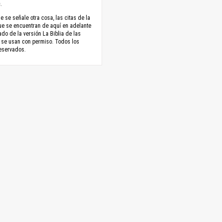
.
 se señale otra cosa, las citas de la
ue se encuentran de aquí en adelante
do de la versión La Biblia de las
 se usan con permiso. Todos los
eservados.