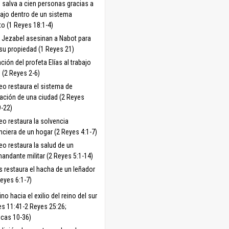
 salva a cien personas gracias a
bajo dentro de un sistema
to (1 Reyes 18:1-4)
 Jezabel asesinan a Nabot para
su propiedad (1 Reyes 21)
ción del profeta Elías al trabajo
(2 Reyes 2-6)
seo restaura el sistema de
igación de una ciudad (2 Reyes
9-22)
seo restaura la solvencia
anciera de un hogar (2 Reyes 4:1-7)
seo restaura la salud de un
andante militar (2 Reyes 5:1-14)
as restaura el hacha de un leñador
Reyes 6:1-7)
no hacia el exilio del reino del sur
es 11:41-2 Reyes 25:26;
icas 10-36)