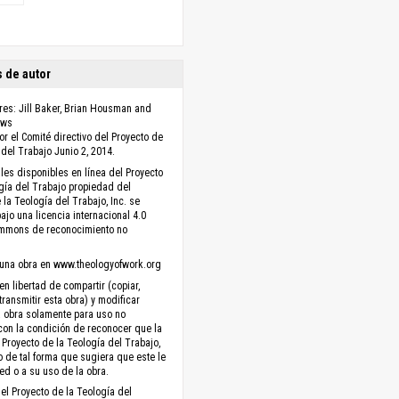
 de autor
es: Jill Baker, Brian Housman and
ews
r el Comité directivo del Proyecto de
 del Trabajo Junio 2, 2014.
les disponibles en línea del Proyecto
gía del Trabajo propiedad del
 la Teología del Trabajo, Inc. se
ajo una licencia internacional 4.0
ommons de reconocimiento no
una obra en www.theologyofwork.org
en libertad de compartir (copiar,
 transmitir esta obra) y modificar
a obra solamente para uso no
con la condición de reconocer que la
 Proyecto de la Teología del Trabajo,
no de tal forma que sugiera que este le
ed o a su uso de la obra.
el Proyecto de la Teología del