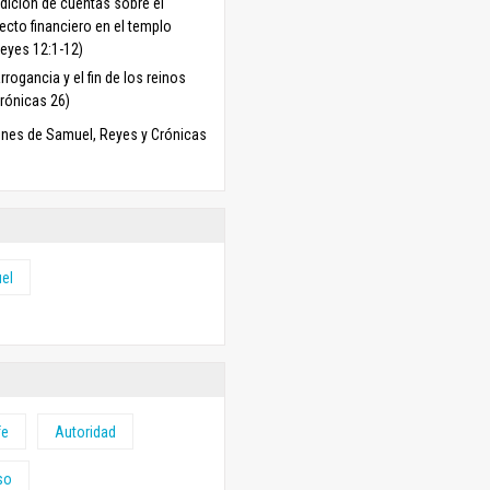
dición de cuentas sobre el
ecto financiero en el templo
Reyes 12:1-12)
rrogancia y el fin de los reinos
Crónicas 26)
nes de Samuel, Reyes y Crónicas
el
fe
Autoridad
so