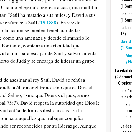
Cuando
. Cuando el ejército regresa a casa, una multitud
(1 Sam
ar, “Saúl ha matado a sus miles, y David a sus
Los isr
(1 Sam
1S 18:8
que enfurece a Saúl (
). En vez de
La tare
o la nación se pueden beneficiar de las
16)
ve como una amenaza y decide eliminarlo lo
David 
. Por tanto, comienza una rivalidad que
(1 Sa
id a huir para escapar de Saúl y salvar su vida.
Abi
ierto de Judá y se encarga de liderar un grupo
y N
La edad d
(2 Samuel
 de asesinar al rey Saúl, David se rehúsa
1 Crónica
ndía a él tomar el trono, sino que es Dios el
Los éx
 el Salmo, “sino que Dios es el juez; a uno
reinad
Sal 75:7). David respeta la autoridad que Dios le
El 
Saúl actúa de formas deshonrosas. En la
con
gue
ción para aquellos que trabajan con jefes
rando ser reconocidos por su liderazgo. Aunque
La des