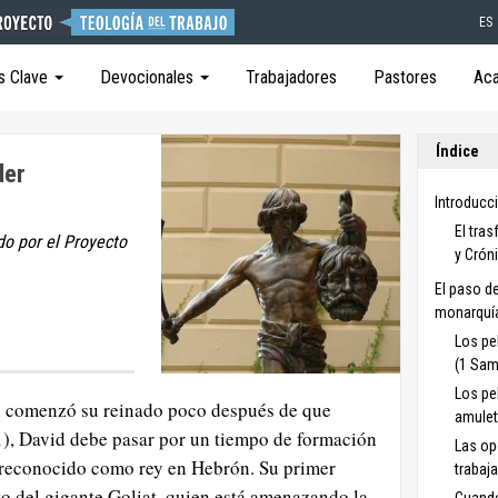
ES
s Clave
Devocionales
Trabajadores
Pastores
Ac
Índice
der
Introducc
El tra
do por el Proyecto
y Crón
El paso de
monarquía
Los pe
(1 Sam
Los pe
en comenzó su reinado poco después de que
amulet
1
), David debe pasar por un tiempo de formación
Las op
er reconocido como rey en Hebrón. Su primer
trabaja
ato del gigante Goliat, quien está amenazando la