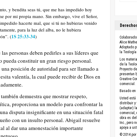
nto, y bendita seas tú, que me has impedido hoy
e por mi propia mano. Sin embargo, vive el Señor,
impedido hacerte mal, que si tú no hubieras venido
Derechos
tamente, para la luz del alba, no le hubiera
1S 25:33-34
ón”. (
)
Colaborador
Alice Math
Adoptado po
 las personas deben pedirles a sus líderes que
la Teología
Los materia
o pueda constituir un gran riesgo personal.
de la Teolo
n una posición de autoridad para ser llamado a
Proyecto de
presentan b
cesita valentía, la cual puede recibir de Dios en
Creative C
nadamente.
comercial.
Basado en 
 también demuestra que mostrar respeto,
Usted está 
rítica, proporciona un modelo para confrontar la
distribuir y
(adaptar) l
una disputa insignificante en una situación fatal
comercial, 
obra es del
queño con un insulto personal. Abigail resuelve
Inc., pero 
tal al dar una amonestación importante
apoya a ust
© 2014 por 
spetuoso.