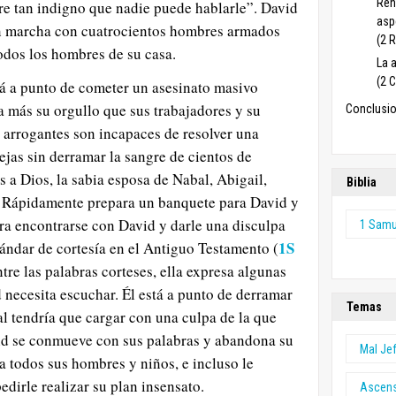
Ren
e tan indigno que nadie puede hablarle”. David
asp
n marcha con cuatrocientos hombres armados
(2 
todos los hombres de su casa.
La a
(2 
á a punto de cometer un asesinato masivo
a más su orgullo que sus trabajadores y su
Conclusio
 arrogantes son incapaces de resolver una
ejas sin derramar la sangre de cientos de
 a Dios, la sabia esposa de Nabal, Abigail,
Biblia
a. Rápidamente prepara un banquete para David y
ra encontrarse con David y darle una disculpa
1 Samu
1S
ándar de cortesía en el Antiguo Testamento (
ntre las palabras corteses, ella expresa algunas
 necesita escuchar. Él está a punto de derramar
Temas
al tendría que cargar con una culpa de la que
id se conmueve con sus palabras y abandona su
Mal Je
a todos sus hombres y niños, e incluso le
dirle realizar su plan insensato.
Ascen