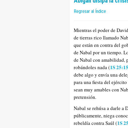
Abigail disipa la cris
Regresar al Índice
Mientras el poder de David
de tierras rico llamado Na
que están en contra del go
de Nabal por un tiempo. Lo
de Nabal con amabilidad, p
1S 25:1
robándoles nada (
debe algo y envía una del
para una fiesta del ejércit
sean muy amables con Nabal
pretensión.
Nabal se rehúsa a darle a D
públicamente, niega conoce
1S 2
rebeldía contra Saúl (