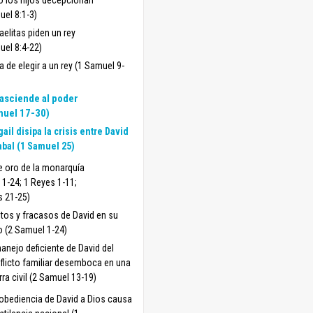
 los hijos decepcionan
uel 8:1-3)
aelitas piden un rey
uel 8:4-22)
a de elegir a un rey (1 Samuel 9-
asciende al poder
muel 17-30)
gail disipa la crisis entre David
abal (1 Samuel 25)
e oro de la monarquía
 1-24; 1 Reyes 1-11;
s 21-25)
itos y fracasos de David en su
o (2 Samuel 1-24)
manejo deficiente de David del
flicto familiar desemboca en una
rra civil (2 Samuel 13-19)
obediencia de David a Dios causa