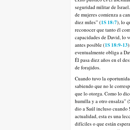
seguridad militar de Israel
de mujeres comienza a cant
1S 18:7
diez miles” (
), lo 
reconocer que tanto él com
capacidades de David, lo 
1S 18:9-13
antes posible (
)
eventualmente obliga a Dav
Él pasa diez años en el des
de forajidos.
Cuando tuvo la oportunidad
sabiendo que no le correspo
que lo otorga. Como lo dice
humilla y a otro ensalza” (
dio a Saúl incluso cuando 
actualidad, esta es una lec
difíciles o que están espe