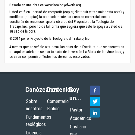
Basado en una obra en www.theologyofwork.org
Usted está en libertad de compartir (copiar, distribuir y transmitir esta obra) y
modificar (adaptar) la obra solamente para uso no comercial, con la
condición de reconocer que la obra es del Proyecto de la Teología del
Trabajo, Inc., pero no de tal forma que sugiera que este le apoya a usted o a
su uso de la obra.
© 2014 por el Proyecto de la Teología del Trabajo, Inc.
A menos que se señale otra cosa, las citas de la Escritura que se encuentran
de aquí en adelante se han tomado de la versión La Biblia de las Américas, y
se usan con permiso. Todos los derechos reservados.
Conózcanos
Contenido
Soy
un...
Sobre
Comentario
nosotros
Bíblico
Pastor
Fundamentos
Académico
teológicos
Cristiano
Licencia
que