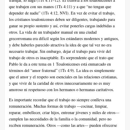
trabajar, lo haga (1Ts 4:11–12). Él exhorta a los tesalonicenses a
que trabajen con sus manos (1Ts 4:11) y a que “no tengan que
depender de nadie” (1Ts 4:12, NVI). En vez de evitar el trabajo,
los cristianos tesalonicenses deben ser diligentes, trabajando para
ganar su propio sustento y así, evitar ponerles cargas indebidas a
otros. La vida de un trabajador manual en una ciudad
grecorromana era difícil según los estándares modernos y antiguos,
y debe haberles parecido atractiva la idea de que tal vez no era
necesario trabajar. Sin embargo, dejar el trabajo para vivir del
trabajo de otros es inaceptable. Es sorprendente que el trato que
Pablo le da a este tema en 1 Tesalonicenses está enmarcado en
términos del “amor fraternal” (1Ts 4:9). La idea es simplemente
que el amor y el respeto son esenciales en las relaciones cristianas,
y que vivir de la caridad de otros innecesariamente no es muy
amoroso ni respetuoso con los hermanos o hermanas caritativos.
Es importante recordar que el trabajo no siempre conlleva una
remuneración. Muchas formas de trabajo —cocinar, limpiar,
reparar, embellecer, criar hijos, entrenar jóvenes y miles de otros—
cumplen las necesidades de la familia o la comunidad, pero no
reciben remuneración. Otros —como las artes— pueden ofrecerse