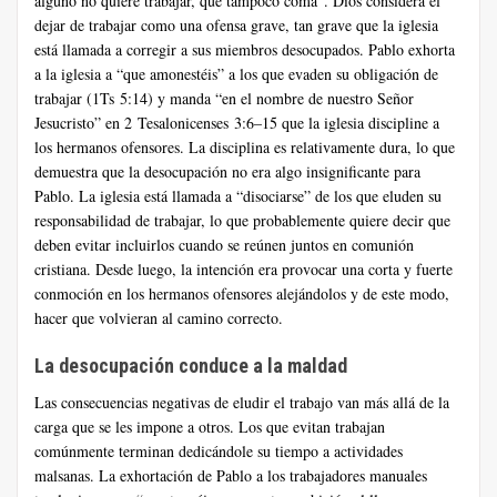
alguno no quiere trabajar, que tampoco coma”. Dios considera el
dejar de trabajar como una ofensa grave, tan grave que la iglesia
está llamada a corregir a sus miembros desocupados. Pablo exhorta
a la iglesia a “que amonestéis” a los que evaden su obligación de
trabajar (1Ts 5:14) y manda “en el nombre de nuestro Señor
Jesucristo” en 2 Tesalonicenses 3:6–15 que la iglesia discipline a
los hermanos ofensores. La disciplina es relativamente dura, lo que
demuestra que la desocupación no era algo insignificante para
Pablo. La iglesia está llamada a “disociarse” de los que eluden su
responsabilidad de trabajar, lo que probablemente quiere decir que
deben evitar incluirlos cuando se reúnen juntos en comunión
cristiana. Desde luego, la intención era provocar una corta y fuerte
conmoción en los hermanos ofensores alejándolos y de este modo,
hacer que volvieran al camino correcto.
La desocupación conduce a la maldad
Las consecuencias negativas de eludir el trabajo van más allá de la
carga que se les impone a otros. Los que evitan trabajan
comúnmente terminan dedicándole su tiempo a actividades
malsanas. La exhortación de Pablo a los trabajadores manuales