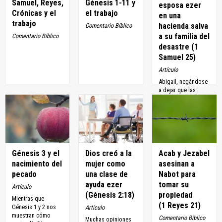
Samuel, Reyes,
Génesis 1-11 y
esposa ezer
Crónicas y el
el trabajo
en una
trabajo
hacienda salva
Comentario Bíblico
a su familia del
Comentario Bíblico
desastre (1
Samuel 25)
Artículo
Abigail, negándose
a dejar que las
restricciones
patriarcales la
detuvieran, desafió
los roles de género
con el fin...
Génesis 3 y el
Dios creó a la
Acab y Jezabel
nacimiento del
mujer como
asesinan a
pecado
una clase de
Nabot para
ayuda ezer
tomar su
Artículo
(Génesis 2:18)
propiedad
Mientras que
(1 Reyes 21)
Génesis 1 y 2 nos
Artículo
muestran cómo
Comentario Bíblico
Muchas opiniones