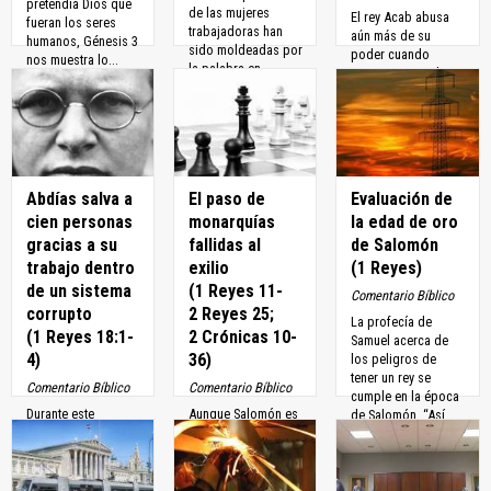
pretendía Dios que
de las mujeres
El rey Acab abusa
fueran los seres
trabajadoras han
aún más de su
humanos, Génesis 3
sido moldeadas por
poder cuando
nos muestra lo...
la palabra en
comienza a codiciar
Génesis 2:18,
la viña de su vecino
«ayuda» (ezer). En...
Nabot. Acab ofrece
un precio...
Abdías salva a
El paso de
Evaluación de
cien personas
monarquías
la edad de oro
gracias a su
fallidas al
de Salomón
trabajo dentro
exilio
(1 Reyes)
de un sistema
(1 Reyes 11-
Comentario Bíblico
corrupto
2 Reyes 25;
La profecía de
(1 Reyes 18:1-
2 Crónicas 10-
Samuel acerca de
4)
36)
los peligros de
tener un rey se
Comentario Bíblico
Comentario Bíblico
cumple en la época
Durante este
Aunque Salomón es
de Salomón. “Así
periodo
apenas el tercer rey
será el...
encontramos al
de Israel, el reino ya
menos dos
ha alcanzado su
episodios que
mejor momento.