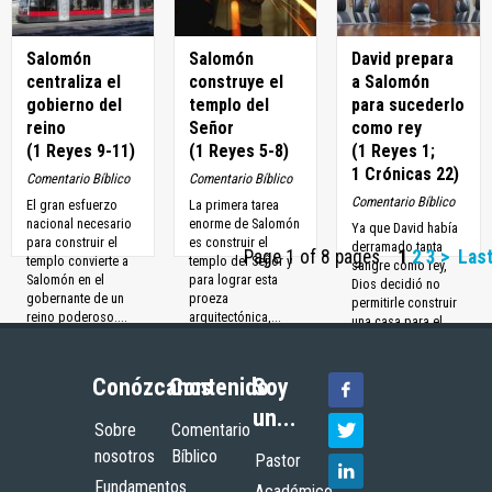
merecen nuestra
Durante los
atención. El primero
siguientes...
es cuando Abdías...
Salomón
Salomón
David prepara
centraliza el
construye el
a Salomón
gobierno del
templo del
para sucederlo
reino
Señor
como rey
(1 Reyes 9-11)
(1 Reyes 5-8)
(1 Reyes 1;
1 Crónicas 22)
Comentario Bíblico
Comentario Bíblico
Comentario Bíblico
El gran esfuerzo
La primera tarea
nacional necesario
enorme de Salomón
Ya que David había
para construir el
es construir el
derramado tanta
Page 1 of 8 pages
1
2
3
>
Last
templo convierte a
templo del Señor y
sangre como rey,
Salomón en el
para lograr esta
Dios decidió no
gobernante de un
proeza
permitirle construir
reino poderoso....
arquitectónica,...
una casa para el
Señor. En...
Conózcanos
Contenido
Soy
un...
Sobre
Comentario
nosotros
Bíblico
Pastor
Fundamentos
Académico