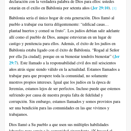
declaración con la verdadera palabra de Dios para ellos: ustedes
Jer 29:10
estarán en el exilio en Babilonia por setenta años (
).
[1]
Babilonia sería el único hogar de esta generación. Dios llamó al
pueblo a trabajar esa tierra diligentemente: “edificad casas…
plantad huertos y comed su fruto”. Los judíos debían salir adelante
allí como el pueblo de Dios, aunque estuvieran en un lugar de
castigo y penitencia para ellos. Además, el éxito de los judíos en
Babilonia estaba ligado con el éxito de Babilonia. “Rogad al Señor
Jer
por ella [la ciudad]; porque en su bienestar tendréis bienestar” (
29:7
). Este llamado a la responsabilidad civil dos mil seiscientos
años atrás sigue siendo válido en la actualidad. Estamos llamados a
trabajar para que prospere toda la comunidad, no solamente
nuestros propios intereses. Igual que los judíos en la época de
Jeremías, estamos lejos de ser perfectos. Incluso puede que estemos
sufriendo por causa de nuestra propia falta de fidelidad y
corrupción. Sin embargo, estamos llamados y somos provistos para
ser una bendición para las comunidades en las que vivimos y
trabajamos.
Dios llamó a Su pueblo a que usen sus múltiples habilidades
laborales para servir a la comunidad circundante. “Y buscad el