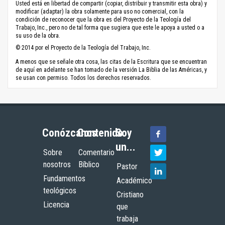
Usted está en libertad de compartir (copiar, distribuir y transmitir esta obra) y
modificar (adaptar) la obra solamente para uso no comercial, con la
condición de reconocer que la obra es del Proyecto de la Teología del
Trabajo, Inc., pero no de tal forma que sugiera que este le apoya a usted o a
su uso de la obra.
© 2014 por el Proyecto de la Teología del Trabajo, Inc.
A menos que se señale otra cosa, las citas de la Escritura que se encuentran
de aquí en adelante se han tomado de la versión La Biblia de las Américas, y
se usan con permiso. Todos los derechos reservados.
Conózcanos
Contenido
Soy
un...
Sobre
Comentario
nosotros
Bíblico
Pastor
Fundamentos
Académico
teológicos
Cristiano
Licencia
que
trabaja