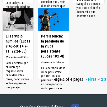
escuchar que Jesús
Esto incluye la
Evangelio de Mateo
dice dos veces que
responsabilidad de
y se trata del dueño
el...
darles a...
de una viña que
contrata a unos...
El servicio
Persistencia:
humilde (Lucas
la parábola de
9:46-50; 14:7-
la viuda
11; 22:24-30)
persistente
(Lucas 18:1-8)
Comentario Bíblico
Comentario Bíblico
Jesús declara que
el liderazgo
En la parábola de la
requiere servir
viuda persistente
humildemente a
(Lc 18:1–8), una
Page 4 of 4 pages
‹ First
<
2
3
otros, como vemos
persona pobre que
en los siguientes
no tiene poder (la
tres pasajes...
viuda) persiste en...