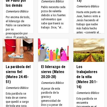
de Pablo por
13)
Comentario Bíblico
los demás
Comentario Bíblico
Pablo necesita cada
pizca de valentía
Comentario Bíblico
Hasta este punto en
debido a los fuertes
Juan, hemos visto a
Por encima de todo,
sufrimientos que
Jesús haciendo el
el liderazgo de
sabe que traerá su
trabajo que nadie
Pablo se caracteriza
trabajo. Dice, “el...
más había hecho
por su
antes —convertir el...
preocupación por
otros. Él acepta la
carga del...
La parábola del
El liderazgo de
Los
siervo fiel
siervo (Mateo
trabajadores
(Mateo 24:45-
20:20-28)
de la viña
51)
(Mateo 20:1-
Comentario Bíblico
16)
Comentario Bíblico
A pesar de esta
parábola de la
Comentario Bíblico
Esta parábola se
gracia y
trata de un siervo
Esta parábola se
generosidad de
que quedó a cargo
encuentra
Dios y a pesar de
de toda una casa.
únicamente en el